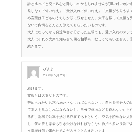
誰と比べてと突っ込むと難しいのかもしれませんが(世の中の他の
発しなくて偉いねえ」「受け入れて偉いねえ」「支援がやりやす
め言葉は子どものうちしか頭に残せません。大手を振って支援を
ないで内情をどんどん教えてもらいたいものです。
大人になってから発達障害が分かった立場でも、受け入れのステ
大人はそれを大声で知らせて回る相手も、欲しくてもいません。
続きます。
ぴよよ
2008年 5月 23日
続けます。
支援とは大変なものです。
誉められたい欲求も満たさなければならないし、自分を等身大の
て本人を見なければならないし、自分で体面などを作れないから
る面、滑稽で効率を妨げる存在であるという、空気を読めない人
し、褒め役も悪者も引き受けなければならない負担の多い役割で
支援者は何で報われるんだろう？とさえ思います。