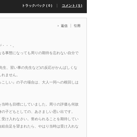
トラックバック ( 0 )
コメント ( 5 )
返信
引用
が・・・。
かなる事態になっても周りの期待を忘れない自分で
先生、習い事の先生など)の反応がかんばしくな
しれません。
っこしい』の子の場合は、大人一同への根回しは
を当時も目標にしていました。周りの評価も何故
身の子どもとしての、あさましい思い出です。
く受け入れなさい。誉められることを期待してい
自給自足を望まれたら、やはり当時は受け入れな