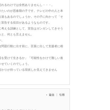
見れるわけでは全然ありませんし・・・。
りたいのが思春期の子です。テレビの中の人と本
友達もあるのでしょうか。その子に向かって「そ
と宣告する役目があるようなものです。
に考える訓練として、宣告はガンガンしてきそう
うと、何とも言えません。
か。
は問題行動に出す前に、言葉に出して支援者に相
援を受けて生きるか」「可能性をかけて難しい進
させていくのでしょう。
ばかりが待っている現状しか見えてきません
返信
引用