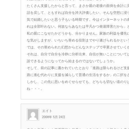
たくさん支援したからと言って、まさか親の老後の面倒を余計に
話を戻して、ともすれば自分を誇大評価したい、そんな空想に浸
気で結婚したいと思う子もいる時期です。今はインターネットの
れは全部叶わない。何故ならあなたは平凡かつ発達障害だから」
私の親にこなせたかどうかも、分かりません。家族の利益を優先
な気がしますが、いちいち誉める役割までやり遂げられるかとい
では、その誉められた幻想からどんなステップで卒業させていく
それは、自分で自分を冷静に分析出来、自信が無いことについて
談できるようになってから始まるのではないでしょうか。
そして、前の記事に書かれていたとおり「進路は限られるけど支
路に進む代わりに支援を減らして普通の生活をするか」の二択を
しかし、この先に思いをめぐせらせても、どちらも切ない道のり
ね・・・。
エイト
2008年 5月 24日