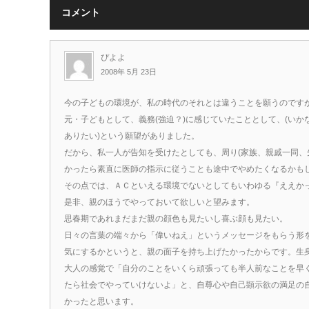
コメント
ぴよよ
2008年 5月 23日
今の子どもの環境が、私の時代のそれとは違うことを願うのです
元・子どもとして、義務(強迫？)に感じていたこととして、(い
ありたい)という願望がありました。
だから、私一人が告知を受けたとしても、周り(家族、親戚一同、
かったら素直に医師の指示に従うことも途中でやめたくなるかも
その点では、ＡＣといえる環境でないとしてもいわゆる『ええか
是非、親のほうでやっておいて欲しいと望みます。
思春期であれまだまだ親の顔色も見たいし喜ぶ顔も見たい。
日々の言葉の端々から「偉いねえ」というメッセージをもらう形
気にするかというと、親の面子を持ち上げたかったからです。生
大人の感覚で「自分のことをいくら頑張っても半人前なことを早
たら社会でやっていけないよ」と、自尊心や自己顕示欲の満足の
かったと思います。