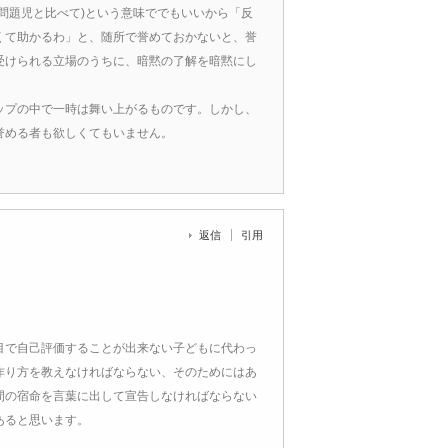
問題児と比べて)という意味ででもいいから「反
くて助かるわ」と、随所で誉めておかないと、誉
受けられる立場のうちに、暗黙の了解を暗黙にし
ップの中で一時は舞い上がるものです。しかし、
誉める者も欲しくてもいません。
返信
引用
目で自己評価することが出来ない子どもに代わっ
作り方を教えなければならない、そのためにはあ
間の宿命を言葉に出して宣告しなければならない
あると思います。