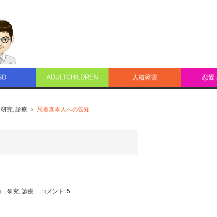
SD
ADULTCHILDREN
人格障害
恋愛 
,
研究
,
診療
思春期本人への告知
）
,
研究
,
診療
コメント:
5