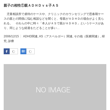
親子の相性①親ＡＤＨＤｖｓ子ＡＳ
児童相談所で虐待のケースや、クリニックのカウンセリングで思春期ケー
スの親との関係に悩む相談などを聞くと、母親がＡＤＨＤの場合がよく見ら
れる。 それらの中に時々「本人がＡＳで親がＡＤＨＤ」というケースがあ
り、同じような経過をたどることが多い…
2006/12/15
ADHD関連
,
AS（アスペルガー）関連
,
その他（医療関連）
,
研
究
,
診療
Facebook
はてなブックマーク