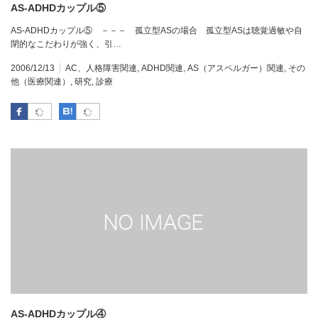
AS-ADHDカップル⑤
AS-ADHDカップル⑤ －－－ 孤立型ASの場合 孤立型ASは聴覚過敏や自
閉的なこだわりが強く、引…
2006/12/13
AC、人格障害関連
,
ADHD関連
,
AS（アスペルガー）関連
,
その
他（医療関連）
,
研究
,
診療
Facebook
はてなブックマーク
AS-ADHDカップル④