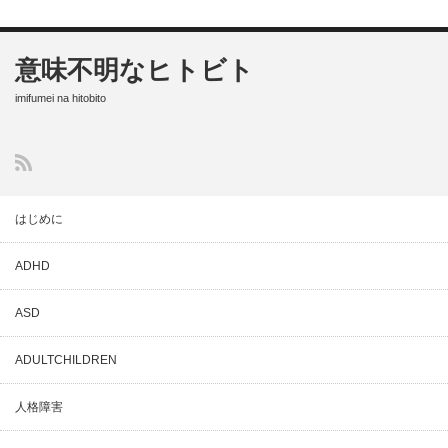
意味不明なヒトビト
imifumei na hitobito
はじめに
ADHD
ASD
ADULTCHILDREN
人格障害