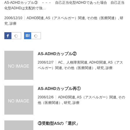
AS-ADHDカップル③ －－－ 自己正当化型ADHDであった場合 自己正当
化型ADHDは支配的で強…
2006/12/10
ADHD関連
,
AS（アスペルガー）関連
,
その他（医療関連）
,
研
究
,
診療
Facebook
はてなブックマーク
AS-ADHDカップル②
2006/12/7
AC、人格障害関連
,
ADHD関連
,
AS（アス
ペルガー）関連
,
その他（医療関連）
,
研究
,
診療
AS-ADHDカップル再①
2006/12/6
ADHD関連
,
AS（アスペルガー）関連
,
その
他（医療関連）
,
研究
,
診療
③受動型ASの「選択」