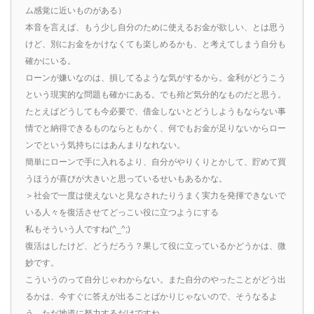
ム感覚に近いものがある）
本音を言えば、もう少し自分のために使えるお金が欲しい、とは思う
けど、別にお金をかけなくても楽しめるかも、と考えてしまう自分も
確かにいる。
ローンが嫌いなのは、損してるような気がするから。金利がどうこう
という現実的な問題も確かにある。でも殆ど気分的なものだと思う。
たとえばどうしても今必要で、借金しないとどうしようもならない事
情でと納得できるものならともかく、何でもお金が足りないからロー
ンでという気持ちにはあんまりなれない。
簡単にローンで手に入れるより、自分がやりくりとかして、貯めて買
うほうが喜びが大きいと思っているせいもあるかな。
＞社会で一度は使えないと見なされたりうまく実力を発揮できないで
いる人々を復活させてどっこい役に立つようにする
私もそういう人ですね(^_^;)
復活はしたけど、どうだろう？果して役に立っているかどうかは、微
妙です。
こういうのって自分じゃわからない。また自分のやったことがどう出
るかは、今すぐに答えが出ることばかりじゃないので、そうなるよ
う、ただ地道に努力するだけですね。