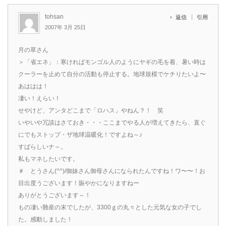
tohsan
返信
引用
2007年 3月 25日
月の草さん
＞「省エネ」：寒ければモンゴル人のようにヤギの毛を着、暑い時は
クーラーを止めて自分の活動も停止する。地球規模でケチりたいよ〜
あははは！
凄い！えらい！
せやけど、アンタどこまで「ロハス」やねん？！ 笑
いやいや冗談はさておき・・・ここまでやる人が増えてきたら、直ぐ
にでもストップ・ザ地球温暖化！ですよね～♪
すばらしいナ～。
私もマネしたいです。
＃ とうさん(^^)/御妹さん御母さんになられたんですね！ワ〜〜！お
目出度うございます！賑やかになりますねー
ありがとうございます～！
もの凄い難産の末でしたが、3300ｇの丸々とした元気な女の子でし
た。感動しました！