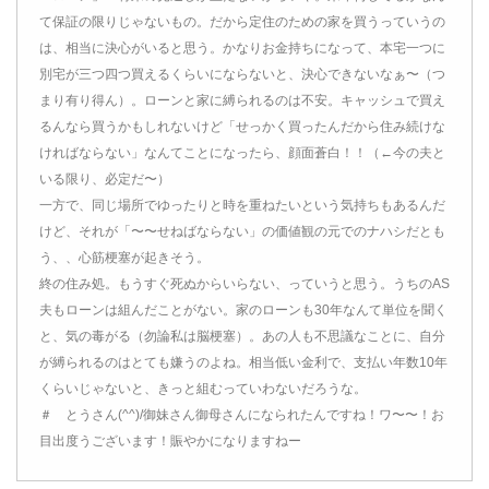
て保証の限りじゃないもの。だから定住のための家を買うっていうの
は、相当に決心がいると思う。かなりお金持ちになって、本宅一つに
別宅が三つ四つ買えるくらいにならないと、決心できないなぁ〜（つ
まり有り得ん）。ローンと家に縛られるのは不安。キャッシュで買え
るんなら買うかもしれないけど「せっかく買ったんだから住み続けな
ければならない」なんてことになったら、顔面蒼白！！（←今の夫と
いる限り、必定だ〜）
一方で、同じ場所でゆったりと時を重ねたいという気持ちもあるんだ
けど、それが「〜〜せねばならない」の価値観の元でのナハシだとも
う、、心筋梗塞が起きそう。
終の住み処。もうすぐ死ぬからいらない、っていうと思う。うちのAS
夫もローンは組んだことがない。家のローンも30年なんて単位を聞く
と、気の毒がる（勿論私は脳梗塞）。あの人も不思議なことに、自分
が縛られるのはとても嫌うのよね。相当低い金利で、支払い年数10年
くらいじゃないと、きっと組むっていわないだろうな。
＃ とうさん(^^)/御妹さん御母さんになられたんですね！ワ〜〜！お
目出度うございます！賑やかになりますねー