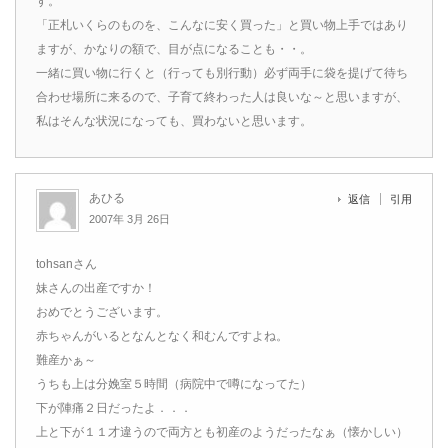
す。
「正札いくらのものを、こんなに安く買った」と買い物上手ではあり
ますが、かなりの額で、目が点になることも・・。
一緒に買い物に行くと（行っても別行動）必ず両手に袋を提げて待ち
合わせ場所に来るので、子育て終わった人は良いな～と思いますが、
私はそんな状況になっても、買わないと思います。
あひる
返信
引用
2007年 3月 26日
tohsanさん
妹さんの出産ですか！
おめでとうございます。
赤ちゃんがいるとなんとなく和むんですよね。
難産かぁ～
うちも上は分娩室５時間（病院中で噂になってた）
下が陣痛２日だったよ．．．
上と下が１１才違うので両方とも初産のようだったなぁ（懐かしい）