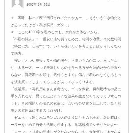
2007年 3月 25日
＃ 嗚呼、私って廃品回収されてたのかぁー、、そういう生き物だと
は思ってたけど＜私は廃品（ガクっ）
＃ ここの1000字を埋めるのも、余白が勿体ないから。
「不屈の闘志」：一番安い店で買うために、時間を浪費。その数時間
（時には丸一日潰す）で、いくら稼げたかを考えるとばからしくなっ
て脱力。
「安い」とつい重複：食べ物の場合、不味いものが二つ、三つとな
り、太る一方。一つで美味しいものを食べる方が合理的だから最近や
らない。普段着の衣類は、気付くとすぐに傷んで着られなくなるもの
を沢山買ってしまってることがあってびっくりする。
「復活系」：再利用をさんざ考えて、ゴミを保管。再利用待ちの品に
手を入れるが、思ったほど☆☆☆な結果を生まなくてガッカリするコ
トも。その場限りの晴れの衣装は、安いものや古を細工して、全く別
モノの雰囲気にするのに命がけ。
「省エネ」：寒ければモンゴル人のようにヤギの毛を着、暑い時はク
ーラーを止めて自分の活動も停止する。地球規模でケチりたいよ〜
「ローン」：将来の見通しが立たないからいや。来年何してるかなん