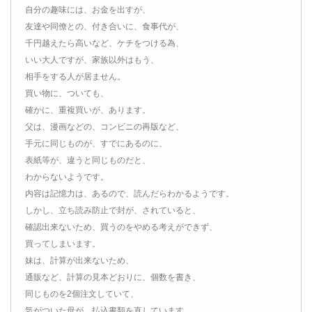
自分の趣味には、お金を出すが、
友達や同僚との、付き合いに、食事代が、
千円越えたら高いなど、ケチをつける為、
いい大人ですが、家族以外はもう、
相手をする人が居ません。
買い物に、ついても、
確かに、重複買いが、あります。
父は、漫画などの、コンビニの再版など、
手元に同じものが、すでにあるのに、
表紙等が、違うと同じものだと、
わからないようです。
内容は記憶力は、あるので、読んだらわかるようです。
しかし、立ち読み防止で封が、されていると、
確認出来ないため、買うのをやめる考えができず、
買ってしまいます。
妹は、計算が出来ないため、
通販など、計算の見本どおりに、個数を書き、
同じものを2個注文していて、
気がついた母が、払込書類を直しています。