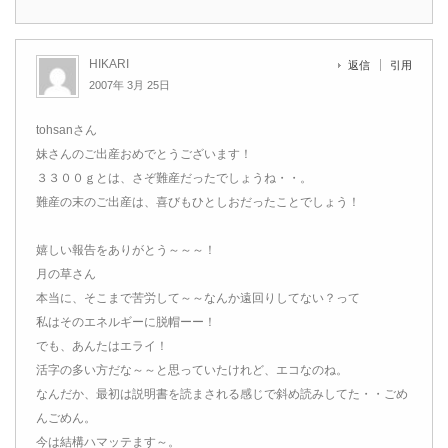
HIKARI
返信
引用
2007年 3月 25日
tohsanさん
妹さんのご出産おめでとうございます！
３３００ｇとは、さぞ難産だったでしょうね・・。
難産の末のご出産は、喜びもひとしおだったことでしょう！
嬉しい報告をありがとう～～～！
月の草さん
本当に、そこまで苦労して～～なんか遠回りしてない？って
私はそのエネルギーに脱帽ーー！
でも、あんたはエライ！
活字の多い方だな～～と思っていたけれど、エコなのね。
なんだか、最初は説明書を読まされる感じで斜め読みしてた・・ごめ
んごめん。
今は結構ハマッテます～。