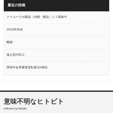
最近の投稿
ドーユーラボ職員（沖縄・横浜）にて募集中
2019年年頭
離婚
孤立型ASD２
障害年金再審査逆転復活4例目
意味不明なヒトビト
imifumei na hitobito