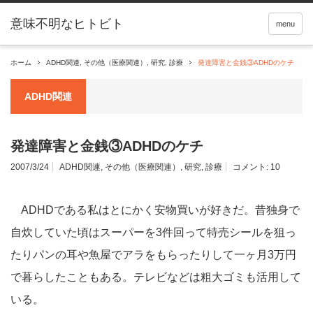
menu
ホーム
ADHD関連
,
その他（医療関連）
,
研究
,
診療
発達障害と金銭③ADHDのケチ
ADHD関連
発達障害と金銭③ADHDのケチ
2007/3/24
ADHD関連
,
その他（医療関連）
,
研究
,
診療
コメント:
10
ADHDである私はとにかく安物買いが好きだ。昔独身で
自炊していた頃はスーパーを3件回って特売シールを狙っ
たりパンの耳や魚屋でアラをもらったりして一ヶ月3万円
で暮らしたこともある。テレビなどは粗大ゴミも活用して
いる。