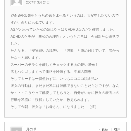
2007年 3月 24日
YANBARU先生とうちの妹を比べるというのは、大変申し訳ないので
すが、余りにも似ています。
ASだと思っていた私の妹はやっぱりADHDなのだと確信しました。
ADHDのケチが「無私の合理性」というところは、今回新たな発見で
した。
たんなる、「安物買いの銭失い」「強欲」と決め付けていて、悪かっ
たな～と思います。
スーパーのチラシを厳しくチェックするあの鋭い眼光！
店をハシゴしまくって価格を吟味する、不屈の闘志！
そしてカードは一切使わずに、いつもニコニコ現金払い！
彼女の行動は、まだまだ私には理解できないことだらけですが、なん
か・・・こうやって解説してもらうと、自分がいかに彼女の表面上の
行動を私流に「誤解」していたか、教えられます。
そして今朝、彼女は「お母さん」になりました！（嬉）
月の草
返信
引用