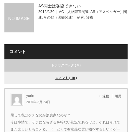
AS同士は妥協できない
2012/9/30
AC、人格障害関連
,
AS（アスペルガー）関
連
,
その他（医療関連）
,
研究
,
診療
コメント
トラックバック ( 0 )
コメント ( 10 )
yurin
返信
引用
2007年 3月 24日
果して私はケチなのか浪費家なのか？
今は事情で、ケチにならざるを得ない状況であるけど、それはそれで
また楽しいとも言える。（＝安くて有意義な買い物をするというゲー