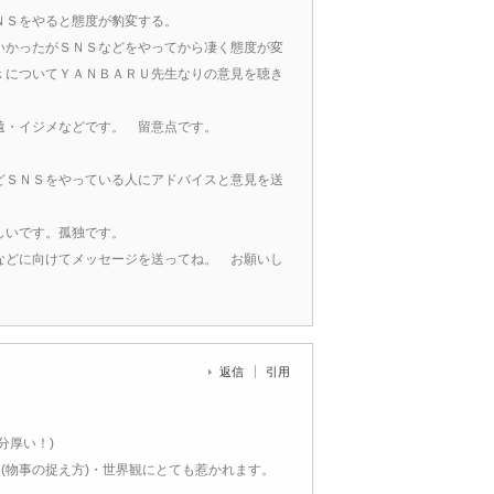
ＮＳをやると態度が豹変する。
いかったがＳＮＳなどをやってから凄く態度が変
ｋについてＹＡＮＢＡＲＵ先生なりの意見を聴き
遠・イジメなどです。 留意点です。
どＳＮＳをやっている人にアドバイスと意見を送
しいです。孤独です。
などに向けてメッセージを送ってね。 お願いし
返信
引用
分厚い！)
(物事の捉え方)・世界観にとても惹かれます。