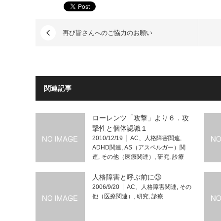
再び皆さんへのご協力のお願い
関連記事
ローレンツ「攻撃」より６．攻
撃性と個体認識１
2010/12/19
AC、人格障害関連
,
ADHD関連
,
AS（アスペルガー）関
連
,
その他（医療関連）
,
研究
,
診療
人格障害と呼ぶ前に③
2006/9/20
AC、人格障害関連
,
その
他（医療関連）
,
研究
,
診療