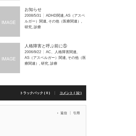
お知らせ
2008/5/31
ADHD関連
,
AS（アスペ
ルガー）関連
,
その他（医療関連）
,
研究
,
診療
人格障害と呼ぶ前に⑤
2006/9/22
AC、人格障害関連
,
AS（アスペルガー）関連
,
その他（医
療関連）
,
研究
,
診療
トラックバック ( 0 )
コメント ( 32 )
返信
引用