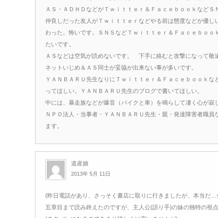
ＡＳ・ＡＤＨＤなどがＴｗｉｔｔｅｒ＆ＦａｃｅｂｏｏｋなどＳ
仲良しだった友人がＴｗｉｔｔｅｒなどやる前は態度などが優し
わった。怖いです。ＳＮＳなどＴｗｉｔｔｅｒ＆Ｆａｃｅｂｏｏ
たいです。
ＡＳなどは空気が読めないです。 下手に絡むと攻撃になって敬
ネットいじめ＆ＡＳ同士が妥協が出来ない事が多いです。
ＹＡＮＢＡＲＵ先生なりにＴｗｉｔｔｅｒ＆Ｆａｃｅｂｏｏｋな
ってほしい。ＹＡＮＢＡＲＵ先生のブログで書いてほしい。
中には、暴走族などが爆音（バイクと車）を鳴らして凄く心が寂
ＮＰＯ法人・当事者・ＹＡＮＢＡＲＵ先生・親・発達障害者職員
ます。
道産娘
2013年 5月 11日
(昨日電話があり、さっそく書店に取りに行きましたが、本当だ…
五章目まで読み終えたのですが、主人公(語り手)の妹の独特の視点