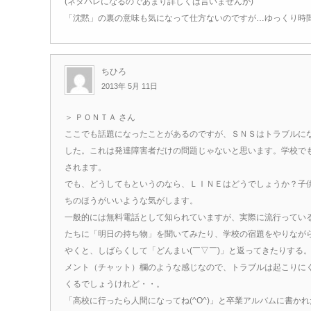
(ネタバレになるのであまり詳しくは言いませんが)
「沈黙」の裏の意味も気になって仕方ないのですが…ゆっくり時
ちひろ
2013年 5月 11日
＞ ＰＯＮＴＡ さん
ここでも話題になったことがあるのですが、ＳＮＳはトラブルに
した。これは発達障害者だけの問題じゃないと思います。学校で
されます。
でも、どうしてもというのなら、ＬＩＮＥはどうでしょうか？子
ちのほうがいいような気がします。
一般的には無料電話として知られていますが、実際に流行ってい
たちに「明日の持ち物」を聞いてみたり、学校の宿題をやりながら携
やくと、しばらくして「どんまい(￣▽￣)」と返ってきたりする
メント（チャット）欄のような感じなので、トラブルは起こりに
くるでしょうけれど・・。
「高校に行ったら人間になってね(^O^)」と卒業アルバムに書か