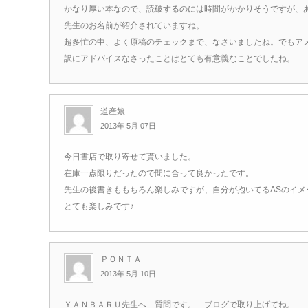
かなり厚い本なので、読破するのには時間がかかりそうですが、
先生のお名前が紹介されていますね。
超多忙の中、よく原稿のチェックまで、なさいましたね。でもア
訳にアドバイスなさったことはとても有意義なことでしたね。
道産娘
2013年 5月 07日
今日書店で取り寄せて貰いました。
在庫一点限りだったので間に合って良かったです。
先生の後書きももちろん楽しみですが、自分が抱いてるASのイ
とても楽しみです♪
ＰＯＮＴＡ
2013年 5月 10日
ＹＡＮＢＡＲＵ先生へ 質問です。 ブログで取り上げてね。