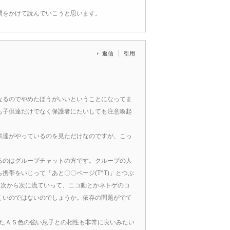
間をかけて読んでいこうと思います。
返信
引用
なるのでやめたほうがいいということになってま
も子供達だけでなく保護者にたいしても注意喚起
供達がやっているのを見ただけなのですが、こっ
るのはグループチャットの方です。クループの人
帯をいじって「あと〇〇ページ(T^T)」とつぶ
。次から次に流ていって、ニコ動とかネトゲのコ
くいのではないのでしょうか。依存の問題がでて
れたＡＳ色の強い息子との相性も非常に良いみたい