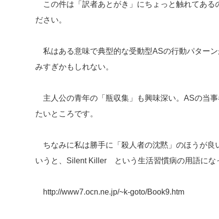
この件は「訳者あとがき」にちょっと触れてある
ださい。
私はある意味で典型的な受動型ASの行動パターン
みすぎかもしれない。
主人公の青年の「瓶収集」も興味深い。ASの当事
たいところです。
ちなみに私は勝手に「殺人者の沈黙」のほうが良
いうと、Silent Killer という生活習慣病の用語
http://www7.ocn.ne.jp/~k-goto/Book9.htm