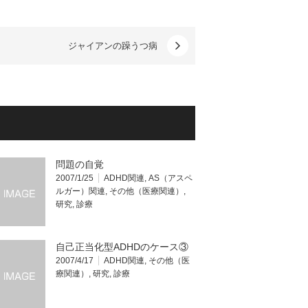
ジャイアンの躁うつ病
問題の自覚
2007/1/25
ADHD関連
,
AS（アスペ
ルガー）関連
,
その他（医療関連）
,
研究
,
診療
自己正当化型ADHDのケース③
2007/4/17
ADHD関連
,
その他（医
療関連）
,
研究
,
診療