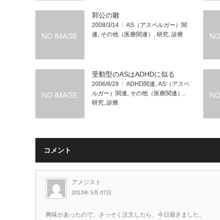
郭公の雛
2008/3/14
AS（アスペルガー）関
連
,
その他（医療関連）
,
研究
,
診療
受動型のASはADHDに似る
2006/8/28
ADHD関連
,
AS（アスペ
ルガー）関連
,
その他（医療関連）
,
研究
,
診療
コメント
アメジスト
2013年 5月 07日
興味があったので、さっそく注文したら、今日届きました。