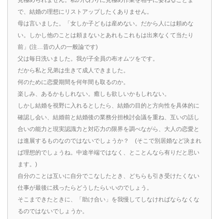
見極められません。私の代わりに見極め作業を相手に委ねることま
で、結婚の理想にリストアップしたくありません。
母は言いました。「女しか子どもは産めない。だから人には頼めな
い。しかし他のことは頼まないとあれもこれもは出来なくて当たり
前」(注…昔の人の一般論です)
父は毎日洗いました。我が子全員の布オムツをです。
だから私と兄弟は生きて成人できました。
何のために恋愛期間を何年間も取るのか。
楽しみ、あるかもしれない。癒しも欲しいかもしれない。
しかし結婚を視野に入れるとしたら、結婚の目的と方向性を具体的に
確認し会い、結婚前と結婚後の業務分担検討会議を重ね、互いの話し
合いの能力と現実認識力と対応力の限界を調べながら、大人の恋愛と
は進展するものなのではないでしょうか？ (そこで別居婚など決まれ
ば理想的でしょうね。中途半端ではなく、とことんなら有りだと思い
ます。)
自分のことは互いに自分でこなしたとき、どちらも引き受けたくない
仕事が最後に残ったらどうしたらいいのでしょう。
そこまできたときに、「助け合い」を我慢してしなければならなくな
るのではないでしょうか。