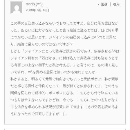
mario (AS)
返信
引用
2008年 6月 16日
この手の自己突っ込みならいつもやってますよ。自分に落ち度はなか
った、あるいは仕方がなかったと言う結論に至るまでは、ほぼ何も手
につかないと思います。ジャイアンの自己突っ込みはASのとは異な
り、結論に至らないのではないですか？
しかし『ジャイアンにとって依存は躓きの石であり、依存させるASは
ジャイアン特有の「浅はかさ」に付け込んで共依存に持ち込もうとす
る有害この上ない相手だと私は考える。』と言うのは、もの凄く厳し
いですね。ASを責める意図は無いのかも知れませんが…
私かすると、明るくて元気で前向きでちょっと天然ボケで、私が素敵
だと感じる異性と仲良くなって、気が付くと依存されてて、そのうち
関係を切られて精神的にボロボロになる。こちらから付け込んでいる
つもりは全くないんですけどね。今でも、こちらにそのつもりがなく
ても依存を求められる状況が頻繁に出て来ます（その空気を読めるよ
うになったので回避してますが…）。