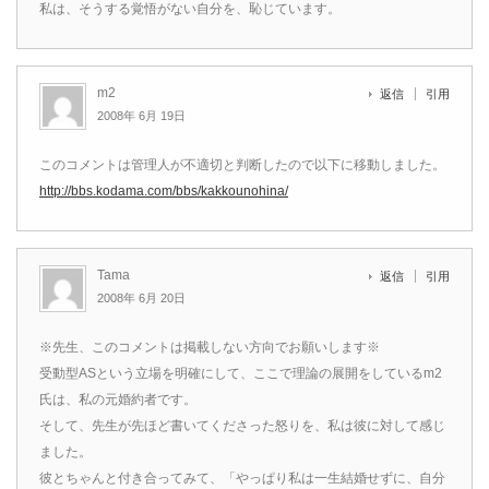
私は、そうする覚悟がない自分を、恥じています。
m2
返信
引用
2008年 6月 19日
このコメントは管理人が不適切と判断したので以下に移動しました。
http://bbs.kodama.com/bbs/kakkounohina/
Tama
返信
引用
2008年 6月 20日
※先生、このコメントは掲載しない方向でお願いします※
受動型ASという立場を明確にして、ここで理論の展開をしているm2
氏は、私の元婚約者です。
そして、先生が先ほど書いてくださった怒りを、私は彼に対して感じ
ました。
彼とちゃんと付き合ってみて、「やっぱり私は一生結婚せずに、自分