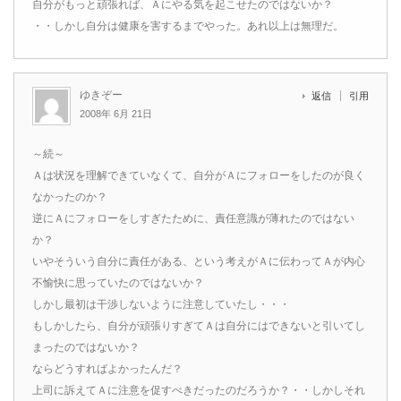
自分がもっと頑張れば、Ａにやる気を起こせたのではないか？
・・しかし自分は健康を害するまでやった。あれ以上は無理だ。
ゆきぞー
返信
引用
2008年 6月 21日
～続～
Ａは状況を理解できていなくて、自分がＡにフォローをしたのが良く
なかったのか？
逆にＡにフォローをしすぎたために、責任意識が薄れたのではない
か？
いやそういう自分に責任がある、という考えがＡに伝わってＡが内心
不愉快に思っていたのではないか？
しかし最初は干渉しないように注意していたし・・・
もしかしたら、自分が頑張りすぎてＡは自分にはできないと引いてし
まったのではないか？
ならどうすればよかったんだ？
上司に訴えてＡに注意を促すべきだったのだろうか？・・しかしそれ