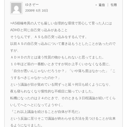
ゆきぞー
返信
引用
2008年 6月 16日
>AS積極奇異の人でも厳しい合理的な環境で苦心して育った人には
ADHDと同じ自己突っ込みがあること
そうなんです、ＡＳも自己突っ込みをするんです。
以前ＡＳの自己突っ込みについて書き込もうとしたことがあったので
すが、
ＡＤＨＤの方とは違う性質の物かもしれないと思ってました。
１０年ほど前の一番酷いときですが何か上手くいかなくなる度に、
「自分が悪いんじゃないだろうか？」「いや落ち度はなかった」「こ
うするべきじゃなかったのか？」
という議論が目が覚めている間ずっと延々何日も続くようになり、
夜も寝られなくなり慢性的な不眠症に陥っていました。
転機になったのは２４のときで、そのときも３日程議論が続いてくら
いしてへとへとになってようやく、
『これ以上議論を続けることが自体が不毛だ』
という反論に至りそこで議論が終わらせる方法を見つけることが出来
るようになりました。