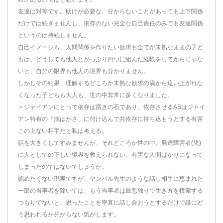
友達は対等です。助けが必要な、分からないことがあっても上下関係
だけでは続きませんし、依存のない完全な自己責任のみでも友達関係
というのは持続しません。
自己イメージも、人間関係を作りたい欲求も全てが未熟なままの子ど
もは、どうしても他人とがっぷり四つに組んだ経験をしてからじゃな
いと、自分の限界も他人の境界も分かりません。
しかしその結果、理解するどころか未熟な欲求の渦から這い上がれな
くなった子どもも大人も、世の中非常に多くなりました。
＞ジャイアンにとって依存は躓きの石であり、依存させるASはジャイ
アン特有の「浅はかさ」に付け込んで共依存に持ち込もうとする有害
この上ない相手だと私は考える。
話を大きくしてすみませんが、それどころか世の中、発達障害者(児)
に人としての正しい境界を教えられない、有害な人間ばかりになって
しまったのではないでしょうか。
認めたくない現実ですが、ヤンバル先生のような話し相手に恵まれた
一部の当事者を除いては、もう当事者は最悪独りで生き方を模索する
つもりでないと、思ったことを率直に話し合おうとするだけで誰にど
う思われるか分からない気がします。