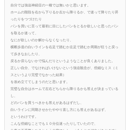
自分では強迫神経症の一種では無いかと思います。
ホームの階段を右から下りるか左から降りるか、で迷って降りたり昇
ったりをつづけたり
パンを買いに言って最初に目にしたパンをとるか欲しいと思ったパン
を取るか迷って、
なにが欲しいのか解からなくなったり、
横断歩道の白いラインを右足で踏むか左足で踏むか周期が狂うと戻っ
て歩きなおしたり、
戻るか戻らないかで悩んだりというようなことが良くありました。
正しい自分、でなければいけないという強迫観念が、些細なミス（ミ
スというより完璧でなかった結果）
を攻め立ててしまうのだと思います。
完璧な自分はホームで左右どちらから降りるかも答えが決まっている
し、
どのパンを買うべきかも答えがあるはずだし、
白いラインに同期させかたややり直し方にも答えがあるはず、
というわけです。
こんな些細なことでも１０分位迷ったりしていたので、