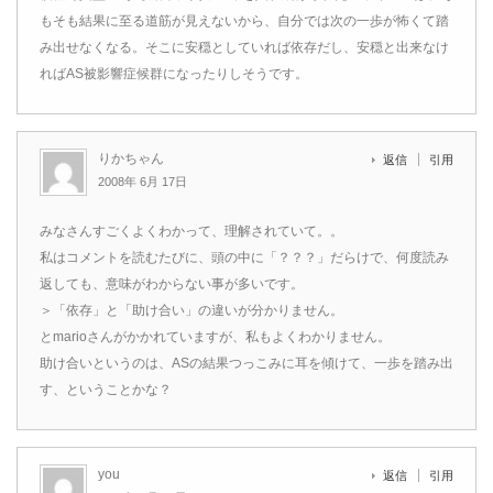
もそも結果に至る道筋が見えないから、自分では次の一歩が怖くて踏
み出せなくなる。そこに安穏としていれば依存だし、安穏と出来なけ
ればAS被影響症候群になったりしそうです。
りかちゃん
返信
引用
2008年 6月 17日
みなさんすごくよくわかって、理解されていて。。
私はコメントを読むたびに、頭の中に「？？？」だらけで、何度読み
返しても、意味がわからない事が多いです。
＞「依存」と「助け合い」の違いが分かりません。
とmarioさんがかかれていますが、私もよくわかりません。
助け合いというのは、ASの結果つっこみに耳を傾けて、一歩を踏み出
す、ということかな？
you
返信
引用