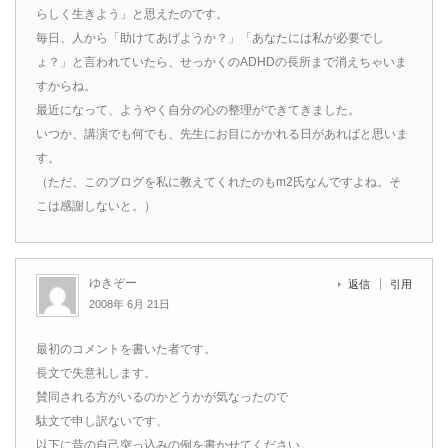
らしく生きよう」と思えたのです。
毎日、人から「助けてあげようか？」「あなたには私が必要でし
ょ？」と言われていたら、せっかくのADHDの長所まで消えちゃいま
すからね。
最近になって、ようやく自分の心の整理ができてきました。
いつか、講演でも何でも、先生にお目にかかれる日があればと思いま
す。
（ただ、このブログを私に教えてくれたのもm2氏なんですよね。そ
こは感謝しないと。）
ゆきぞー
返信
引用
2008年 6月 21日
最初のコメントを書いた者です。
長文で失意礼します。
賛同される方がいるのかどうかが気なったので
駄文で申し訳ないです、
以下に昔の自己突っ込みの例を書かせてください。