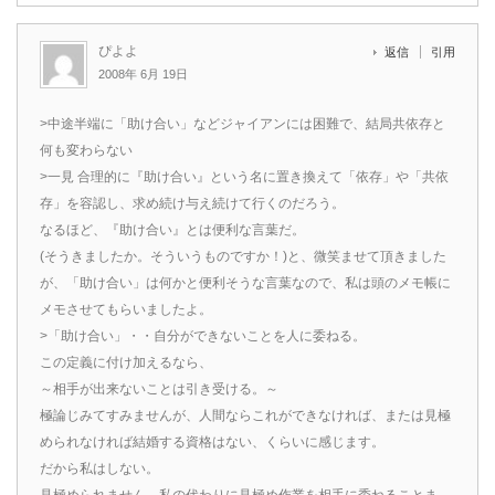
ぴよよ
返信
引用
2008年 6月 19日
>中途半端に「助け合い」などジャイアンには困難で、結局共依存と
何も変わらない
>一見 合理的に『助け合い』という名に置き換えて「依存」や「共依
存」を容認し、求め続け与え続けて行くのだろう。
なるほど、『助け合い』とは便利な言葉だ。
(そうきましたか。そういうものですか！)と、微笑ませて頂きました
が、「助け合い」は何かと便利そうな言葉なので、私は頭のメモ帳に
メモさせてもらいましたよ。
>「助け合い」・・自分ができないことを人に委ねる。
この定義に付け加えるなら、
～相手が出来ないことは引き受ける。～
極論じみてすみませんが、人間ならこれができなければ、または見極
められなければ結婚する資格はない、くらいに感じます。
だから私はしない。