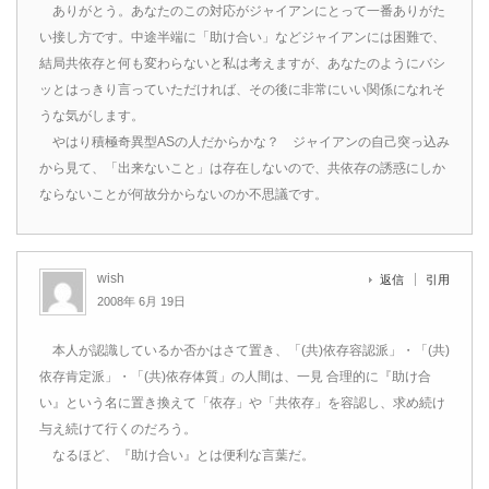
ありがとう。あなたのこの対応がジャイアンにとって一番ありがた
い接し方です。中途半端に「助け合い」などジャイアンには困難で、
結局共依存と何も変わらないと私は考えますが、あなたのようにバシ
ッとはっきり言っていただければ、その後に非常にいい関係になれそ
うな気がします。
やはり積極奇異型ASの人だからかな？ ジャイアンの自己突っ込み
から見て、「出来ないこと」は存在しないので、共依存の誘惑にしか
ならないことが何故分からないのか不思議です。
wish
返信
引用
2008年 6月 19日
本人が認識しているか否かはさて置き、「(共)依存容認派」・「(共)
依存肯定派」・「(共)依存体質」の人間は、一見 合理的に『助け合
い』という名に置き換えて「依存」や「共依存」を容認し、求め続け
与え続けて行くのだろう。
なるほど、『助け合い』とは便利な言葉だ。