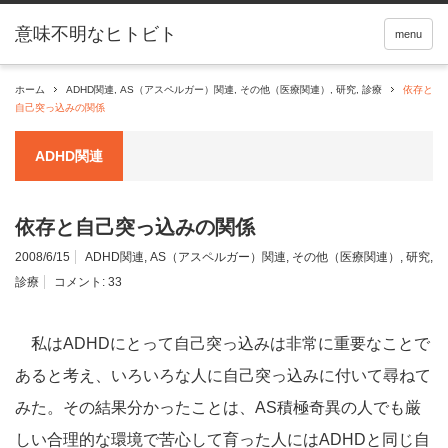
menu
ホーム
ADHD関連
,
AS（アスペルガー）関連
,
その他（医療関連）
,
研究
,
診療
依存と
自己突っ込みの関係
ADHD関連
依存と自己突っ込みの関係
2008/6/15
ADHD関連
,
AS（アスペルガー）関連
,
その他（医療関連）
,
研究
,
診療
コメント:
33
私はADHDにとって自己突っ込みは非常に重要なことで
あると考え、いろいろな人に自己突っ込みに付いて尋ねて
みた。その結果分かったことは、AS積極奇異の人でも厳
しい合理的な環境で苦心して育った人にはADHDと同じ自