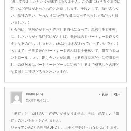
(決して羨ましいという意味ではありません。この形に行き着くまでに
苦しんだ経緯があったものとお察しします。手段として、負担の少な
い、孤独の無い、それなりに“適当”な形になってらっしゃるかもと思
いました。)
社会的に、別居婚がもっと許される時代になって、親族行事も柔軟
に、したい人がする時代に変われば、発達障害もパートナーを作りや
すくなるのかもしれません。(私は生まれ変わってからでいいです。)
あくまで、当事者達がパートナーを選ぶ目を十分磨いて、依存心をコ
ントロールしつつ「助け合い」が出来、ある程度基本的生活習慣を守
れ、恋愛対象はパートナーただ一人に定められるまで成熟した合理的
な者同士に可能だろうと思いますが。
mario (AS)
返信
引用
2008年 6月 17日
「依存」と「助け合い」の違いが分かりません。実は「恋愛」と「依
存」の違いも良く分かりません。
ジャイアンACと合理的ADHDも、上手く見分けられない気がします。