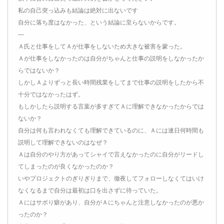
私の自己突っ込みも結論は絶対に出ないです
自分に落ち度はなかった、という結論に至らないからです。
—
Ａ氏と仕事をしてＡが仕事をしないため大きな被害を蒙った。
Ａが仕事をしなかったのは自分がちゃんと仕事の説明をしなかったか
らではないか？
しかしＡよりずっと長い時間残業をしてまで仕事の説明をしたから不
十分ではなかったはず。
もしかしたら説明する言葉が多すぎてＡに理解できなかったからでは
ないか？
自分は何も言われなくても理解できているのに、Ａには連日何時間も
説明して理解できないのはなぜ？
Ａは自分のやり方があってシャイで言えなかったのに自分がリードし
てしまったのが良くなかったのか？
いやプロジェクトのぎりぎりまで、徹夜してフォローしなくてはいけ
なくなるまで自分は最初は口を出さずに待っていた。
Ａにはサボり癖があり、自分がＡにちゃんと注意しなかったのが悪か
ったのか？