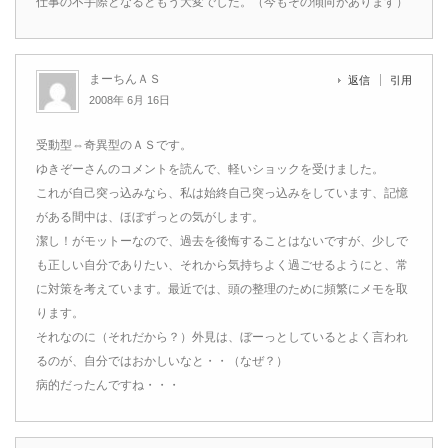
仕事の不手際となるともう大変でした。（今もその傾向があります）
まーちんＡＳ
返信
引用
2008年 6月 16日
受動型⇔奇異型のＡＳです。
ゆきぞーさんのコメントを読んで、軽いショックを受けました。
これが自己突っ込みなら、私は始終自己突っ込みをしています、記憶
がある間中は、ほぼずっとの気がします。
潔し！がモットーなので、過去を後悔することはないですが、少しで
も正しい自分でありたい、それから気持ちよく過ごせるようにと、常
に対策を考えています。最近では、頭の整理のために頻繁にメモを取
ります。
それなのに（それだから？）外見は、ぼーっとしているとよく言われ
るのが、自分ではおかしいなと・・（なぜ？）
病的だったんですね・・・