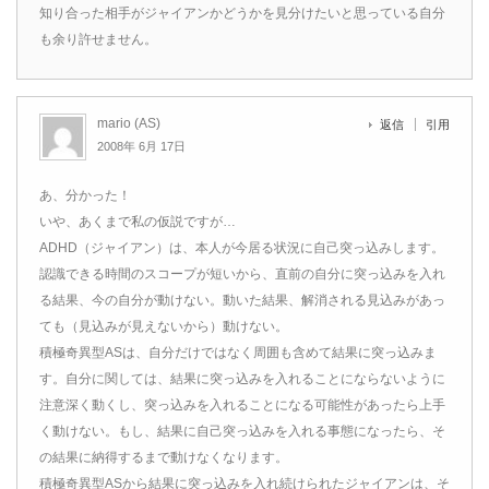
知り合った相手がジャイアンかどうかを見分けたいと思っている自分
も余り許せません。
mario (AS)
返信
引用
2008年 6月 17日
あ、分かった！
いや、あくまで私の仮説ですが…
ADHD（ジャイアン）は、本人が今居る状況に自己突っ込みします。
認識できる時間のスコープが短いから、直前の自分に突っ込みを入れ
る結果、今の自分が動けない。動いた結果、解消される見込みがあっ
ても（見込みが見えないから）動けない。
積極奇異型ASは、自分だけではなく周囲も含めて結果に突っ込みま
す。自分に関しては、結果に突っ込みを入れることにならないように
注意深く動くし、突っ込みを入れることになる可能性があったら上手
く動けない。もし、結果に自己突っ込みを入れる事態になったら、そ
の結果に納得するまで動けなくなります。
積極奇異型ASから結果に突っ込みを入れ続けられたジャイアンは、そ