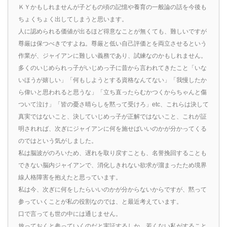
ＫＹかもしれませんが子どもの頃の記憶や養育の一般論の話を今後も
ちょくちょく出してしまうと思います。
人に認められる価値が出るほど得意なことが無くても、難しいですが
尊厳は保つべきですよね。尊厳と低い自己評価とを両立させるという
作業が、ジャイアンに難しい義務であり、試練なのかもしれません。
多くのいじめられっ子がいじめっ子に昔から言われてきたこと「いな
いほうが嬉しい」「何もしようとする資格なんてない」「我慢したか
ら偉いと思われると思うな」「立ち直ったらむかつくからちゃんと傷
ついて泣け」「皆の憂さ晴らしを黙って受けろ」etc、これらは決して
真実ではないこと、決していじめっ子が正解ではないこと、これが証
明されれば、次ぎにジャイアンに何を施せばいいのかが分かってくる
のではという気がしました。
私は脳波がのろいため、遅れを取り戻すことも、名誉挽回することも
できない脳内ジャイアンで、消化しきれない欲求が溜まったため境界
線人格障害を抱えたと思っています。
私は今、次ぎに何をしたらいいのかが分からないからですが、黙って
参っていくことが私の役割なのでは、と最近考えています。
口で言っても世の中には通じません。
放っておくと参っていくのだと実証するしか、若くない私がすること