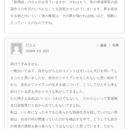
『新撰組』のＤＶＤを見ていますが、それはもう、私の発達障害の認
識作りの年月のいろんなことを回想させられてしまいます。夢を提供
する側と付いていく側の亀裂は、その夢が熱ければ熱いほど、残酷に
入っていくものなのですね。
ぴよよ
返信
引用
2008年 6月 18日
続けてすみません。
一晩おいてみて、自分ながら上のコメントはずいぶん大口を叩いてし
まったと思いましたが、自分がジャイアンかもしれないと思い始めて
から、先生がジャイアンの生きる道について、こうしてひたすら考え
続けている訳も分かりそうな気がしてきました。
ただ押さえ込めばいいというわけでもないし、だからといって実感無
き口頭指導だと右から左でしかないですよね。
私は、いい年になった今でも心安らかな独身生活を回していけない理
由は、自分の何が間違っていたのかを検証する中で、どうしても自分
の発達の過程を振り返らなくてはならないと思っています。だから、