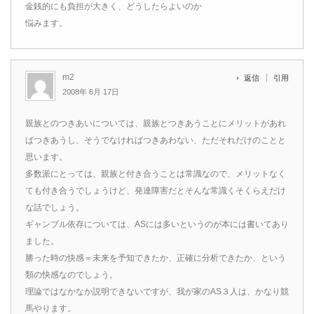
金銭的にも負担が大きく、どうしたらよいのか
悩みます。
m2
返信
引用
2008年 6月 17日
親族とのつきあいについては、親族とつきあうことにメリットがあれ
ばつきあうし、そうでなければつきあわない、ただそれだけのことと
思います。
多数派にとっては、親族と付き合うことは常識なので、メリットなく
ても付き合うでしょうけど、発達障害だとそんな常識くそくらえだけ
な話でしょう。
ギャンブル依存については、ASには多いというのが本には書いてあり
ました。
勝った時の快感＝未来を予知できたか、正確に分析できたか、という
類の快感なのでしょう。
理論ではなかなか説明できないですが、我が家のAS３人は、かなり競
馬やります。