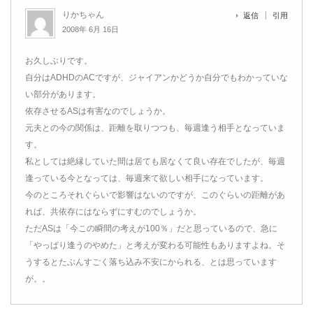
りかちゃん
返信
引用
2008年 6月 16日
お久しぶりです。
自分はADHDのACですが、ジャイアンかどうか自分でもわかっていな
い部分があります。
依存させるASは有害なのでしょうか。
元夫との今の関係は、距離を取りつつも、毎週逢う相手となっていま
す。
私としては絶縁していた間は居ても居なくて良い存在でしたが、毎週
逢っている今となっては、毎週来て欲しい相手になっています。
今のところそれぐらいで影響はないのですが、このぐらいの距離があ
れば、共依存にはならずにすむのでしょうか。
ただASは「今この瞬間の考えが100％」だと思っているので、急に
「やっぱり逢うのやめた」と考えが変わる可能性もありますよね。そ
うするとたぶんすごく落ち込み不安にかられる、とは思っています
が。。