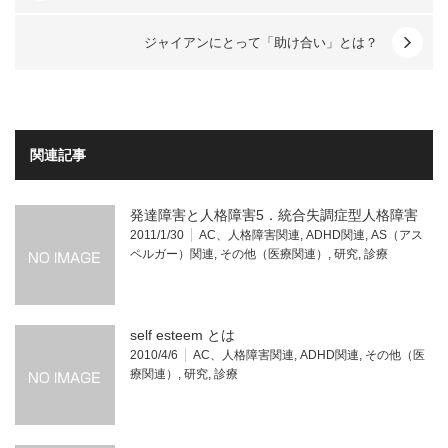
ジャイアンにとって「助け合い」とは？
関連記事
発達障害と人格障害5．統合失調症型人格障害
2011/1/30
AC、人格障害関連
,
ADHD関連
,
AS（アス
ペルガー）関連
,
その他（医療関連）
,
研究
,
診療
self esteem とは
2010/4/6
AC、人格障害関連
,
ADHD関連
,
その他（医
療関連）
,
研究
,
診療