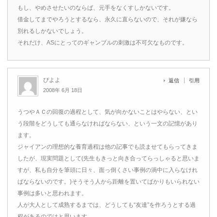
もし、やめさせたいのならば、元手をなくすしかないです。
借金してまでやろうとするなら、永久に直らないので、それが嫌なら
別れるしかないでしょう。
それだけ、ASにとってのギャンブルの刺激は不可欠なものです。
ぴよよ
返信
引用
2008年 6月 18日
うつやＡＣの回復の過程として、気が向かないことはやらない、とい
う段階をどうしても通らなければならない、という一文の記憶があり
ます。
ジャイアンの理想的な養育過程は他の記事でも読ませてもらってきま
したが、現実問題として(先生もきっと向き合ってらっしゃると思いま
すが、私も自分を筆頭に日々、面っ倒くさい事例の渦中に入らなけれ
ばならないのです。)そうそう人から距離を置いてばかりもいられない
事例は多いと思われます。
人が大人として成熟するまでは、どうしても“友達”を作ろうとする過
程があるのではと思います。