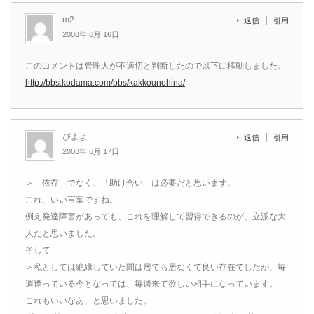
m2
返信
引用
2008年 6月 16日
このコメントは管理人が不適切と判断したので以下に移動しました。
http://bbs.kodama.com/bbs/kakkounohina/
ぴよよ
返信
引用
2008年 6月 17日
＞「依存」でなく、「助け合い」は必要だと思います。
これ、いい言葉ですね。
例え発達障害があっても、これを理解して習得できるのが、立派な大
人だと思いました。
そして
＞私としては絶縁していた間は居ても居なくて良い存在でしたが、毎
週逢っている今となっては、毎週来て欲しい相手になっています。
これもいいなあ、と思いました。