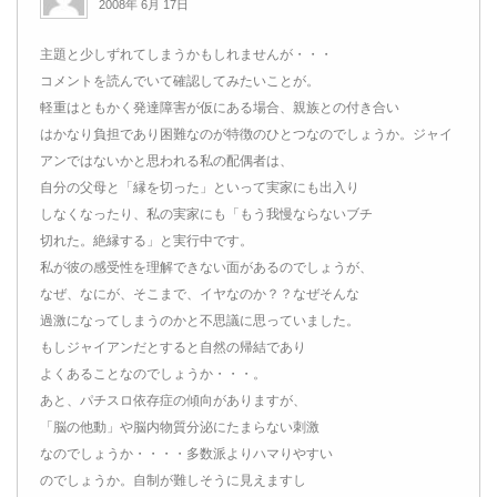
2008年 6月 17日
主題と少しずれてしまうかもしれませんが・・・
コメントを読んでいて確認してみたいことが。
軽重はともかく発達障害が仮にある場合、親族との付き合い
はかなり負担であり困難なのが特徴のひとつなのでしょうか。ジャイ
アンではないかと思われる私の配偶者は、
自分の父母と「縁を切った」といって実家にも出入り
しなくなったり、私の実家にも「もう我慢ならないブチ
切れた。絶縁する」と実行中です。
私が彼の感受性を理解できない面があるのでしょうが、
なぜ、なにが、そこまで、イヤなのか？？なぜそんな
過激になってしまうのかと不思議に思っていました。
もしジャイアンだとすると自然の帰結であり
よくあることなのでしょうか・・・。
あと、パチスロ依存症の傾向がありますが、
「脳の他動」や脳内物質分泌にたまらない刺激
なのでしょうか・・・・多数派よりハマりやすい
のでしょうか。自制が難しそうに見えますし