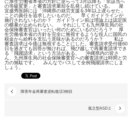
に厚生労働省本省の方針に逆らって3月以降も「非該当へ
の等級変更」と審査請求棄却を乱発し続けている。 屋
宜盛秀医師には「沖縄県の就労支援を3年以上遅らせた」
ことの責任を追求したいものだ。 早くガイドラインが
施行されないものか？ ガイドライン前は理論上は認定医
の横暴が止められない。 それにしても九州厚生局の社
会保険審査官はいったい何のためにいるのだろう？ 厚
生労働省本省の方針を完全に無視するような役人に国民の
税金から給料を支払う意味があるのだろうか？ 私は
審査請求は今後は無視することにした。審査請求受付後60
日を過ぎても回答が無ければ、飛び越しで再審査請求でき
る「飛躍請求」という方法がある。 沖縄県内の皆さ
ん、九州厚生局の社会保険審査官への審査請求は時間と労
力の無駄です。 みんなでパスして全例飛躍請求にしま
しょう。
障害年金再審査逆転復活3例目
孤立型ASD２