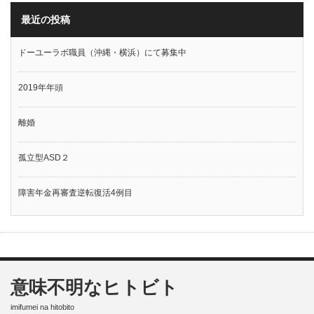
最近の投稿
ドーユーラボ職員（沖縄・横浜）にて募集中
2019年年頭
離婚
孤立型ASD２
障害年金再審査逆転復活4例目
意味不明なヒトビト
imifumei na hitobito