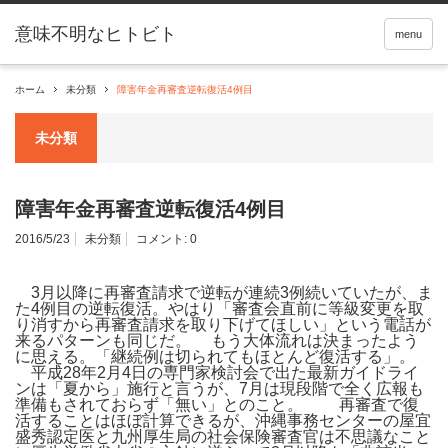
menu
ホーム
未分類
障害年金再審査逆転復活4例目
未分類
障害年金再審査逆転復活4例目
2016/5/23
未分類
コメント:
0
3月以降に再審査請求で逆転が連続3例続いていたが、ま
た4例目の逆転復活。やはり「審査会直前に等級変更を取
り消すから再審査請求を取り下げてほしい」という電話が
来るパターンも同じだ。 もう大体流れは決まったよう
に思える。「継続例は切られてもほとんど復活する」。
平成28年2月4日の専門家検討会で出た最新ガイドライ
ンは「夏から」施行と言うが、7月は現段階で全く広報も
準備もされておらず「無い」とのこと。 再審査で復
活することはほぼ計算できるが、沖縄事務センターの屋宜
盛秀認定医と九州厚生局の社会保険審査官は不思議なこと