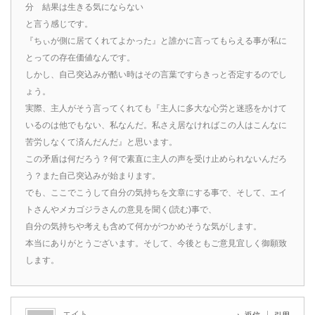
分 結果は生きる気にならない
と言う感じです。
『ちぃが側に居てくれてよかった』と誰かに言ってもらえる事が私に
とっての存在価値なんです。
しかし、自己突込みが酷い時はその言葉ですらきっと否定するのでし
ょう。
実際、主人がそう言ってくれても『主人に多大な心労と迷惑をかけて
いるのは他でもない、私なんだ。私さえ居なければこの人はこんなに
苦労しなくて済んだんだ』と思います。
この矛盾は何だろう？何で素直に主人の声を受け止められないんだろ
う？また自己突込みが始まります。
でも、ここでこうして自分の気持ちを文章にする事で、そして、エイ
トさんやメカゴジラさんの意見を聞く(読む)事で、
自分の気持ちや考えも含めて何かがつかめそうな気がします。
本当にありがとうございます。そして、今後ともご意見宜しく御願致
します。
エイト