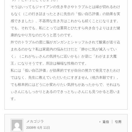
そうはいってもジャイアンの生き辛さやトラブルとは縁が切れるわけ
もなく（この行き詰まったときに先生の「低い自己評価」の効果を実
感できました）、不器用な生き方はこれからも続くことになります。
でも、それでも、私にとっては重荷とひたすら向き合うよりはまだ健
康的なやり方なのだろうと思うのです。
外でのトラブルの度に脳がガンガンとシャッフルされて酸素が送り込
まれるのかな？私は家庭内の悩みだけだと「静かに気が滅入ってい
く」（これがちぃさんの気持ちに近いかも）か逆に「わがまま大魔
王」になりそうです。所詮は極端な性格のです。
私には「低い自己評価」が効果的ですが自分の努力で発見できたわけ
ではなく、先生に教えていただいたにすぎません（他力本願です）。
でも根本的にはどうにか変わりたい気持ちがあったからで、それはち
ぃさんにもしっかりとあるのできっとちぃさんにも見つかると思いま
す。
メカゴジラ
返信
引用
2008年 6月 11日