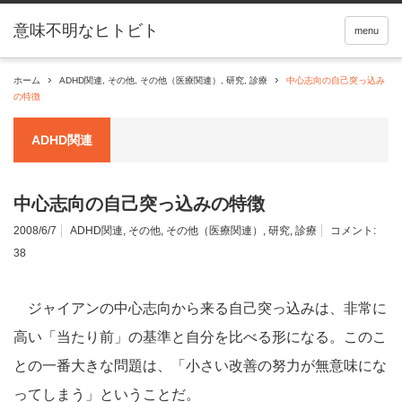
menu
ホーム
ADHD関連
,
その他
,
その他（医療関連）
,
研究
,
診療
中心志向の自己突っ込み
の特徴
ADHD関連
中心志向の自己突っ込みの特徴
2008/6/7
ADHD関連
,
その他
,
その他（医療関連）
,
研究
,
診療
コメント:
38
ジャイアンの中心志向から来る自己突っ込みは、非常に
高い「当たり前」の基準と自分を比べる形になる。このこ
との一番大きな問題は、「小さい改善の努力が無意味にな
ってしまう」ということだ。