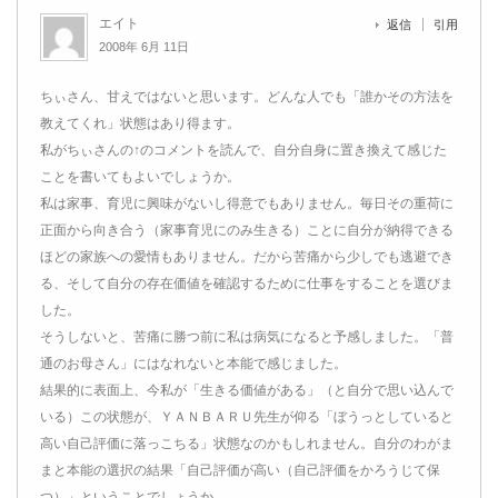
エイト
返信
引用
2008年 6月 11日
ちぃさん、甘えではないと思います。どんな人でも「誰かその方法を
教えてくれ」状態はあり得ます。
私がちぃさんの↑のコメントを読んで、自分自身に置き換えて感じた
ことを書いてもよいでしょうか。
私は家事、育児に興味がないし得意でもありません。毎日その重荷に
正面から向き合う（家事育児にのみ生きる）ことに自分が納得できる
ほどの家族への愛情もありません。だから苦痛から少しでも逃避でき
る、そして自分の存在価値を確認するために仕事をすることを選びま
した。
そうしないと、苦痛に勝つ前に私は病気になると予感しました。「普
通のお母さん」にはなれないと本能で感じました。
結果的に表面上、今私が「生きる価値がある」（と自分で思い込んで
いる）この状態が、ＹＡＮＢＡＲＵ先生が仰る「ぼうっとしていると
高い自己評価に落っこちる」状態なのかもしれません。自分のわがま
まと本能の選択の結果「自己評価が高い（自己評価をかろうじて保
つ）」ということでしょうか。