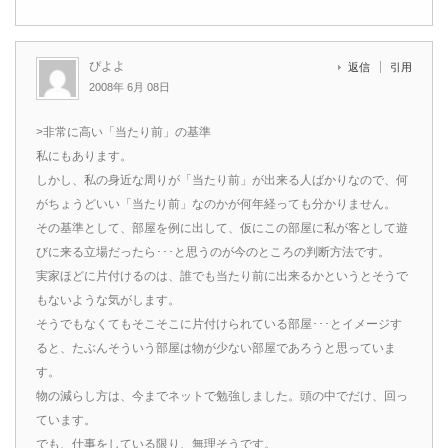
ぴよよ
返信
引用
2008年 6月 08日
>非常に高い「当たり前」の基準
私にもあります。
しかし、私の身近な周りが「当たり前」が出来る人ばかりなので、何
がちょうどいい「当たり前」なのかが何年経っても分かりません。
その基準として、部屋を例に出して、仮にこの部屋に私が客として遊
びに来る立場だったら･･･と思うのが今のところの判断方法です。
実家ほどに片付けるのは、誰でも当たり前に出来るかというとそうで
もないような気がします。
そうでもなくてもそこそこに片付けられている部屋･･･とイメージす
ると、たぶんそういう部屋は物が少ない部屋であろうと思っていま
す。
物の減らし方は、今までネットで勉強しました。頭の中でだけ、回っ
ています。
でも、仕事をしている限り、無理そうです。