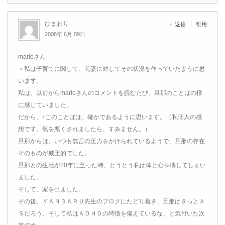
ひまわり
返信
引用
2008年 6月 09日
marioさん
＞私は子育てに関して、元妻に対してその状況を作っていたように思
います。
私は、以前からmarioさんのコメントを読むたび、旦那のことばの様
に感じていました。
だから、↑このことばは、確かであるように思います。（私個人の感
想です。気を悪くされましたら、すみません。）
旦那からは、いつも無言の圧力をかけられているようで、旦那の存在
そのものが威圧的でした。
旦那との生活が20年に至った時、とうとう私は体と心を壊してしまい
ました。
そして、家を出ました。
その後、ＹＡＮＢＡＲＵ先生のブログにたどり着き、旦那はきっとＡ
Ｓだろう、そして私はＡＤＨＤの特徴を備えているな、と気付いた次