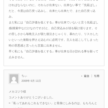
ければならないのに、それらが出来ない。出来ない事で『先延ばし』
だと、今度は自己突っ込みし、出来たら出来たで、また自己突っ込
み。
まだ私には『自己評価を低くする』事が出来ていないと言う先延ばし
感(模索中なだけなのですが)と、自己突込みが頭を駆け巡ります。そ
の苦しさから毎晩主人が寝た後泣きじゃくり、暴れたり、リスカした
いといった衝動を押さえ込むのに必死です。主人を起こしてしまった
時の罪悪感と言ったら言葉に出来ません。
早く私にも『自己評価を低くする』事が出来る日が訪れる事を願って
止みません。
ちぃ
返信
引用
2008年 6月 11日
メカゴジラ様
コメントありがとうございました。
>「私ってあれもこれもできない」と骨身にしみるのは、もちろんと