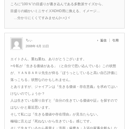
ころに“100％”の目盛りが書き込んである多数派サイズから、
目盛りの細かいミニサイズADHD用に換える、イメージ…
…分かりにくくてすみません(=.=;)ヾ
ちぃ
返信
引用
2008年 6月 11日
エイトさん、重ね重ね、ありがとうございます。
>今私が「生きる価値がある」（と自分で思い込んでいる）この状態
が、ＹＡＮＢＡＲＵ先生が仰る「ぼうっとしていると高い自己評価に
落っこちる」状態なのかもしれません。
とありますが、ジャイアンは『生きる価値・存在意義』を求めてはい
けないのでしょうか？
人は生きている限り自ずと『自分の生きている価値や証』を探すので
はないかと最近思います。
そして私には『生きる価値や存在理由』が見当たらない。
極端に言えば『死ねないから生きている』感じです。
そして生きているから着替え・洗面・歯磨き・入浴や家事全般をしな