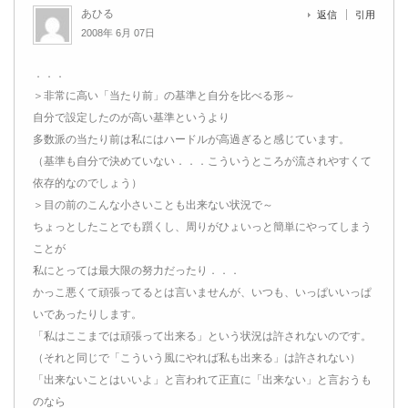
あひる
返信
引用
2008年 6月 07日
．．．
＞非常に高い「当たり前」の基準と自分を比べる形～
自分で設定したのが高い基準というより
多数派の当たり前は私にはハードルが高過ぎると感じています。
（基準も自分で決めていない．．．こういうところが流されやすくて
依存的なのでしょう）
＞目の前のこんな小さいことも出来ない状況で～
ちょっとしたことでも躓くし、周りがひょいっと簡単にやってしまう
ことが
私にとっては最大限の努力だったり．．．
かっこ悪くて頑張ってるとは言いませんが、いつも、いっぱいいっぱ
いであったりします。
「私はここまでは頑張って出来る」という状況は許されないのです。
（それと同じで「こういう風にやれば私も出来る」は許されない）
「出来ないことはいいよ」と言われて正直に「出来ない」と言おうも
のなら