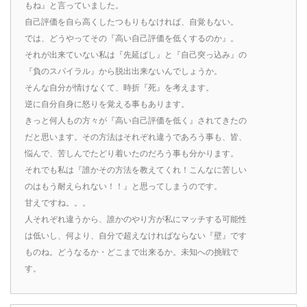
もね』と言っていました。
自己評価を自ら高くしたつもりもなければ、自覚もない。
では、どうやってその『高い自己評価を低くするのか』。
それが出来ていない私は『先延ばし』と『自己突っ込み』の
『負のスパイラル』から脱出出来ないんでしょうか。
そんな自分が情けなくて、時折『死』を考えます。
逆に自分自身に怒りを覚える事もあります。
きっと何人もの方々が『高い自己評価を低く』されてきたの
だと思います。その方法はそれぞれ違うであろう事も、皆、
悩んで、苦しんでたどり着いたのだろう事も分かります。
それでも私は『誰かその方法を教えてくれ！こんなに苦しい
のはもう耐えられない！！』と思ってしまうのです。
甘えですね。。。
人それぞれ違うから、誰かのやり方が私にマッチする可能性
は低いし、何より、自分で超えなければならない『壁』です
ものね。どうなるか・どこまで出来るか。未知への挑戦で
す。