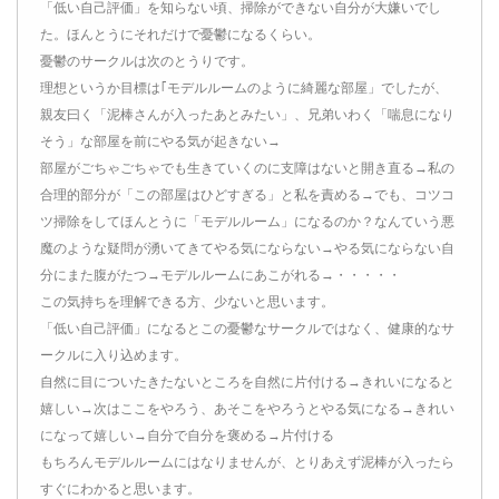
「低い自己評価」を知らない頃、掃除ができない自分が大嫌いでし
た。ほんとうにそれだけで憂鬱になるくらい。
憂鬱のサークルは次のとうりです。
理想というか目標は｢モデルルームのように綺麗な部屋」でしたが、
親友曰く「泥棒さんが入ったあとみたい」、兄弟いわく「喘息になり
そう」な部屋を前にやる気が起きない→
部屋がごちゃごちゃでも生きていくのに支障はないと開き直る→私の
合理的部分が「この部屋はひどすぎる」と私を責める→でも、コツコ
ツ掃除をしてほんとうに「モデルルーム」になるのか？なんていう悪
魔のような疑問が湧いてきてやる気にならない→やる気にならない自
分にまた腹がたつ→モデルルームにあこがれる→・・・・・
この気持ちを理解できる方、少ないと思います。
「低い自己評価」になるとこの憂鬱なサークルではなく、健康的なサ
ークルに入り込めます。
自然に目についたきたないところを自然に片付ける→きれいになると
嬉しい→次はここをやろう、あそこをやろうとやる気になる→きれい
になって嬉しい→自分で自分を褒める→片付ける
もちろんモデルルームにはなりませんが、とりあえず泥棒が入ったら
すぐにわかると思います。