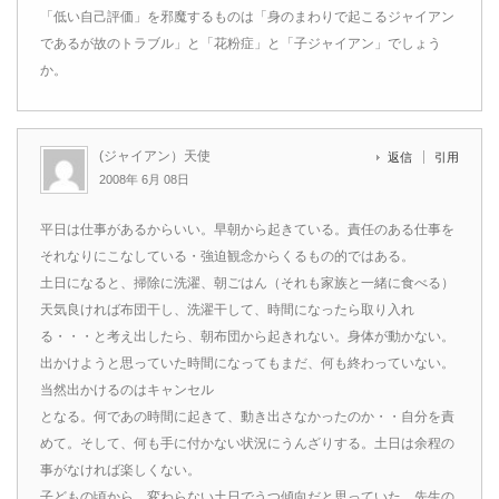
「低い自己評価」を邪魔するものは「身のまわりで起こるジャイアン
であるが故のトラブル」と「花粉症」と「子ジャイアン」でしょう
か。
(ジャイアン）天使
返信
引用
2008年 6月 08日
平日は仕事があるからいい。早朝から起きている。責任のある仕事を
それなりにこなしている・強迫観念からくるもの的ではある。
土日になると、掃除に洗濯、朝ごはん（それも家族と一緒に食べる）
天気良ければ布団干し、洗濯干して、時間になったら取り入れ
る・・・と考え出したら、朝布団から起きれない。身体が動かない。
出かけようと思っていた時間になってもまだ、何も終わっていない。
当然出かけるのはキャンセル
となる。何であの時間に起きて、動き出さなかったのか・・自分を責
めて。そして、何も手に付かない状況にうんざりする。土日は余程の
事がなければ楽しくない。
子どもの頃から、変わらない土日でうつ傾向だと思っていた。先生の