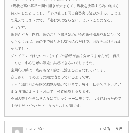
>現状と高い基準の間の開きが大きくて、現状を改善する為の地道な
努力をしたとしても、「その後にも同じ自己突っ込みが来る」ことま
で見えてしまうので、「進む気にならない」ということになる。
そうです。
歯磨きすら、以前、歯のことを書き始めた頃の歯槽膿漏並みにひどく
ならなければ、頭の中で繰り返し突っ込むだけで、頻度を上げられま
せんでした。
ジャイアンではないのに(タイプの診断が無く分かりませんが)、何故
こんなに中心思考の話題に共感できるのでしょうね。
歯周病の膿は、痛みもなく静かに溜まると言われています。
寂しさも、そのように頭に溜まっているようです。
３～４週間前から胸の動悸が続いています。毎年、仕事でストレスフ
ルな時期に１～２ヶ月出て、検査経験もあります。
今回の苦手仕事はそんなにプレッシャーは無くて、もう終わったので
すがまだ･･･ただただ、うっとおしい頭です。
mario (AS)
返信
引用