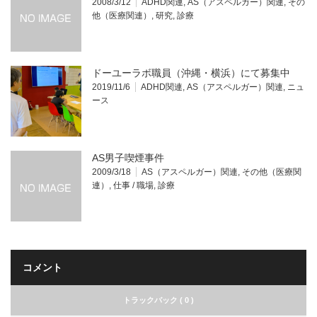
2008/3/12
ADHD関連
,
AS（アスペルガー）関連
,
その
他（医療関連）
,
研究
,
診療
ドーユーラボ職員（沖縄・横浜）にて募集中
2019/11/6
ADHD関連
,
AS（アスペルガー）関連
,
ニュ
ース
AS男子喫煙事件
2009/3/18
AS（アスペルガー）関連
,
その他（医療関
連）
,
仕事 / 職場
,
診療
コメント
トラックバック ( 0 )