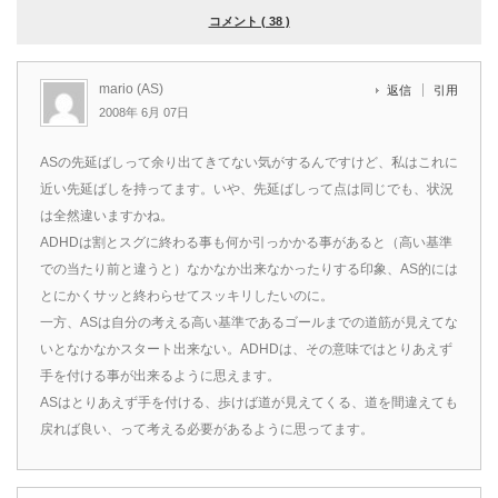
コメント ( 38 )
mario (AS)
返信
引用
2008年 6月 07日
ASの先延ばしって余り出てきてない気がするんですけど、私はこれに
近い先延ばしを持ってます。いや、先延ばしって点は同じでも、状況
は全然違いますかね。
ADHDは割とスグに終わる事も何か引っかかる事があると（高い基準
での当たり前と違うと）なかなか出来なかったりする印象、AS的には
とにかくサッと終わらせてスッキリしたいのに。
一方、ASは自分の考える高い基準であるゴールまでの道筋が見えてな
いとなかなかスタート出来ない。ADHDは、その意味ではとりあえず
手を付ける事が出来るように思えます。
ASはとりあえず手を付ける、歩けば道が見えてくる、道を間違えても
戻れば良い、って考える必要があるように思ってます。