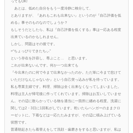
ってもOK!
あとは、低めた自分をもう一度冷静に検分して、
とありますが、『あれもこれも出来ない』というのが『自己評価を低
める』事そのものなのでしょうか？
もしそうだとしたら、私は『自己評価を低くする』事は一応ある程度
出来ているのかもしれません。
しかし、問題はその後です。
>“ちょっぴりできたちぃ”
という存在を許容し、尊ぶこと… と思います。
これが出来ないんです。何か一つ出来ても
『今出来たのに何で今まで出来なかったのか。ただ単に今まで怠けて
いただけなんじゃないか』という自己突っ込みが私を待っています。
私も専業主婦です。料理、掃除は全く出来なくなってしまいました。
料理は主人が帰宅後に作ってくれています。掃除はお互いしていませ
ん。その辺に散らかっている物を適当に一箇所に纏める程度。洗濯に
関しては2・3日に1回私がしています。乾いたらハンガーのままクロ
ーゼットに。下着などは一応たたみますが、その辺に積み上げている
状態です。
普通朝起きたら着替えをして洗顔・歯磨きをすると思いますが、私は