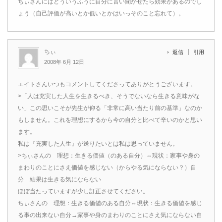
ちぃさんにはどういうふうに自分に言い聞かせたら効果があるのでし
ょう（自己評価が高いとか低いとかはいっそのこと忘れて）。
ちぃ
返信
引用
2008年 6月 12日
エイトさんいつもコメントしてくださってありがとうございます。
>「人は充実した人生を生きるべき、そうでないなら生きる意味がな
い」この思いこそが先生が仰る「非常に高い当たり前の基準」なのか
もしません。これを理想にするから今の自分と比べて辛いのかと思い
ます。
私は『充実した人生』が送りたいとは私は思っていません。
>ちぃさんの 理想：生きる価値（のある自分）⇔現状：家事や身の
まわりのことにさえ価値を感じない（からやる気にならない？）自
分 結果は生きる気にならない
ほぼ当たっていますが少し訂正させてください。
ちぃさんの 理想：生きる価値のある自分⇔現状：生きる価値を感じ
る事の出来ない自分→家事や身のまわりのことにさえ気にならない自