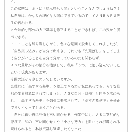
う。
この状態は、まさに『指示待ち人間』ということなんでしょうね？！
私自身は、かなり合理的な人間にできているので、ＹＡＮＢＡＲＵ先
生の言われる、
＞合理的な部分の力で基準を修正することができれば、この穴から脱
出できる。
・・・ことを繰り返しながら、色々な場面で脱出してこれましたが、
『自己突っ込み』が自分で出来き、それでも『先延ばし』をしてしま
う自分がいることを自分で分かっているのにも関わらず、
ＡＳな旦那がその部分を指摘して、私を「うつ」に追い込んでいった
という現実があります。
今回の話から少しズレてしまいますが、
合理的に「高すぎる基準」を修正できる力が私にあっても、ＡＳな旦
那の愛着対象にされてしまうと、ＡＳな自分（旦那）と同等を求めら
れ、「高すぎる基準」を強引に要求されて、「高すぎる基準」を修正
できなくなってしまうことがある。
「自分に低い自己評価を言い聞かせる」作業中にも、ＡＳに支配的な
態度で、私の「言い聞かせ」や「小さな努力」を阻止され邪魔される
続けられると、私は混乱し逃避したくなった。