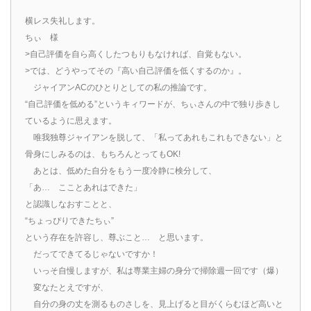
横レス失礼します。
ちぃ 様
>自己評価を自ら高くしたつもりもなければ、自覚もない。
>では、どうやってその『高い自己評価を低くするのか』。
ジャイアンACのひとりとしての私の推論です。
“自己評価を低める”というキィワードが、ちぃさんの中で独り歩きし
ているように思えます。
唯我独尊ジャイアンを脱して、「私ってあれもこれもできない」と
骨身にしみるのは、もちろんとってもOK!
あとは、低めた自分をもう一度冷静に検分して、
「あ… こことあれはできた」
と認識しなおすことと、
“ちょっぴりできたちぃ”
という存在を許容し、尊ぶこと… と思います。
だってできてるじゃないですか！
いっそ自慢しますが、私は専業主婦の身分で掃除週一回です（爆）
変なたとえですが、
自分の身の丈を測るものさしを、見上げると目がくらむほど高いと