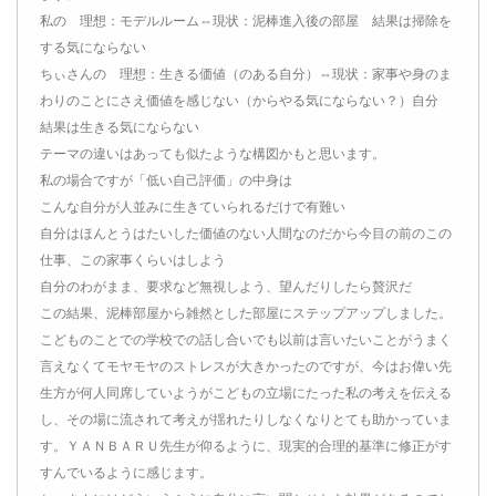
私の 理想：モデルルーム⇔現状：泥棒進入後の部屋 結果は掃除を
する気にならない
ちぃさんの 理想：生きる価値（のある自分）⇔現状：家事や身のま
わりのことにさえ価値を感じない（からやる気にならない？）自分
結果は生きる気にならない
テーマの違いはあっても似たような構図かもと思います。
私の場合ですが「低い自己評価」の中身は
こんな自分が人並みに生きていられるだけで有難い
自分はほんとうはたいした価値のない人間なのだから今目の前のこの
仕事、この家事くらいはしよう
自分のわがまま、要求など無視しよう、望んだりしたら贅沢だ
この結果、泥棒部屋から雑然とした部屋にステップアップしました。
こどものことでの学校での話し合いでも以前は言いたいことがうまく
言えなくてモヤモヤのストレスが大きかったのですが、今はお偉い先
生方が何人同席していようがこどもの立場にたった私の考えを伝える
し、その場に流されて考えが揺れたりしなくなりとても助かっていま
す。ＹＡＮＢＡＲＵ先生が仰るように、現実的合理的基準に修正がす
すんでいるように感じます。