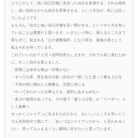
どうにかして、高い自己評価に見合った自分を形成する、それを維持
し、追い詰めながらも自分を昇華させる、という方法が、私には合っ
ていたようです。
もちろん「自分に低い自己評価を言い聞かせる」というやり方を知っ
ていることは重要だと思います。いざという時に、落ちるところまで
落ちずに、留まれる「心の避難場所」になり得る、最後の砦として、
私もそれを持っています。
これでいいのか？と日々自問自答もしますが、それでも前に進むため
に、すごく自分を変えました。
・部屋には余分な物は一切置かない
・すべての床、壁を自分の肌（自分の一部）だと思って磨き上げる
・子供の頃に憧れた人物像を、完璧に演じる
・やってみたかった仕事などを、絶対にあきらめない
・多少の無理があっても、その場で「盛り上げ役」か「リーダー」ら
しく振舞う
せっかくジャイアンに生まれたのだから、おいしいところも辛いとこ
ろも全部自分で感じて、「あいつはジャイアンだから」と言われるく
らい、笑ってもらえるくらい豪快に生きたいと思っています。