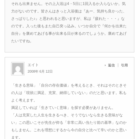
それも出来ません。その上入浴は4・5日に1回入るか入らないか。気
力がないのです。皆さんはきっと入浴後は『あー、気持ち良かった、
さっぱりした♪』と思われると思いますが、私は『疲れた・・・』な
のです。入った後もまた自己突っ込み。いつか自分で『何かを出来た
自分』を褒めてあげる事が出来る日が来るのでしょうか。褒めてあげ
たいですね。
エイト
返信
引用
2008年 6月 12日
「生きる意味」「自分の存在価値」を考えるとき、それはそのときそ
の人は「現状に満足、充実、納得していない」のだと思います。私も
よく考えます。
満足していれば「生きていく意味」を探す必要がありません。
「人は充実した人生を生きるべき、そうでないなら生きる意味がな
い」この思いこそが先生が仰る「非常に高い当たり前の基準」なのか
もしません。これを理想にするから今の自分と比べて辛いのかと思い
ます。