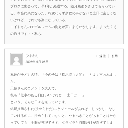
ブログに出会って、早1年が経過する。随分勉強をさせてもらってい
る。本当に楽になった。相変わらず余程の事がないと土日は楽しくな
いけれど、それでも楽になっている。
エイトさんのモデルルームの例えが実によくわかります。まったくそ
の通りです・・私も。
ひまわり
返信
引用
2008年 6月 08日
私達が子どもの頃、「今の子は『指示待ち人間』」とよく言われまし
た。
天使さんのコメントを読んで、
私も『仕事のある日はいいけれど･…土日は･…』
という、そんな日々を送っています。
結局指示された(決められた)スケジュールがあれば、しっかりこなし
ていけるのに、決められていないと、やるべきことがあることは分か
っていても、手順が整理できず、ダラダラと時間だけが過ぎてしま