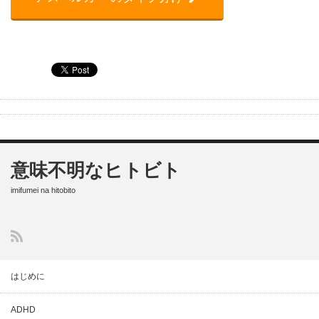
意味不明なヒトビト
imifumei na hitobito
はじめに
ADHD