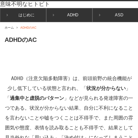
はじめに
ADHD
ASD
ホーム
ADHDのAC
ADHDのAC
ADHD
（注意欠陥多動障害）は、前頭前野の統合機能が
少し低下している状態と言われ、「
状況が分からない
」
「
過集中と虚脱のパターン
」などが見られる発達障害の一
つである。状況が分からない結果、自分に不利になること
を言わないことや嘘をつくことは不得手で、また周囲の雰
囲気や態度、表情を読み取ることも不得手で、結果として
見当外れな「思い込み」「決め付け」になってしまうこと