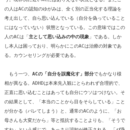
の人は
AC
の認知のゆがみは、全く別の正当化する理論を
考え出して、自ら思い込んでいる（自分を偽っていること
にはなっていない）状態となっている。この意味ではこの
人の
AC
は「
主として思い込みの中の現象
」である。しか
し本人は困っており、明らかにこの
AC
は治療の対象であ
る。カウンセリングが必要である。
もう一つ、
AC
の「自分を誤魔化す」部分
でもかなり様
相が異なる。
ADHD
は本来先入観にとらわれず合理的で、
正直に思い込むことはあっても自分にウソはつけない。そ
の結果として、「本当のことから目をそらしている」こと
が分かる（バレてしまう）と、通常の
AC
のように、「お
母さんも大変だから」等と抵抗することよりも、「そうで
すね」という感じで、あっさり認知が修正される。「
バラ