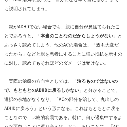
も説明されてしまう。
親が
ADHD
でない場合でも、親に自分が見捨てられたこ
とであろうと、「
本当のことなのだからしょうがない
」と
あっさり認めてしまう。
他の
AC
の場合は、「親も大変だ
ったから」などと親を悪者にすることに強い抵抗を示すの
に対し、
認めてもそれほどのダメージは受けない。
実際の治療の方向性としては、「
治るものではないの
で、もともとの
ADHD
に戻るしかない
」と分かることで、
選択の余地がなくなり、「
AC
の部分を治して、丸出しの
ADHD
に戻ろう」という形になる。これはもともとに戻る
ことなので、比較的容易である。特に、何か過集中するよ
うな面白いことに巡り合えば、おもしろいことに、「
AC