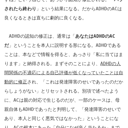
されたら終わり
」という結果になる。だから
ADHD
の
AC
は
良くなるときは直ちに劇的に良くなる。
ADHD
の認知の修正は、通常は「
あなたは
ADHD
の
AC
だ
」ということを本人に説明する形になる。
ADHD
である
ことは、本などで情報を得ると、あっさり「私に当てはま
ります」と納得される。まずそのことにより、
ADHD
の人
間関係の不適応による自己評価が低くなっていたことは自
動的に修正
され、「これは発達障害のせいであったのだか
らしょうがない」とリセットされる。別項で述べたよう
に、
AC
は親の対応で生じるのだが、一部のケースは、母
親自体も
ADHD
であったと判明して、「発達障害のせいで
あり、本人と同じく悪気ではなかった」ということにな
り、
AC
の根本にあった「自分になぜ辛く当たるか」まで