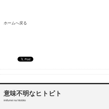
ホームへ戻る
意味不明なヒトビト
imifumei na hitobito