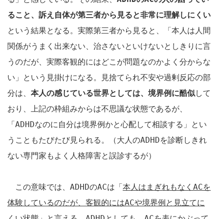
ること、訴え自体が第三者から見ると非常に理解しにくい
という結果となる。実際第三者から見ると、「本人は人間
関係がうまく出来ない、治さないといけないとしきりに言
うのだが、実際客観的にはどこが問題なのかよく分からな
い」という見掛けになる。見捨てられ不安や過剰反応の部
分は、
本人の感じている世界としては、境界例に酷似
して
おり、上記の枠組みからは不思議な状態であるが、
「
ADHD
なのに自分は境界例かと心配して相談する」とい
うこともたびたび見られる。（大人の
ADHD
を診断しきれ
ない専門家もよく人格障害と誤診するが）
この意味では、
ADHD
の
AC
は「
本人はまぎれもなく
AC
を
体験しているのだが、客観的には
AC
や境界例と見立てに
くい状態
」と言える。
ADHD
としても、
AC
を表にかぶって