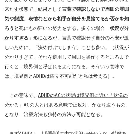
来たす状態で、結果として
言葉で確認しないで周囲の雰囲
気や態度、表情などから相手が自分を見捨てるか否かを知
ろうと
死にもの狂いの努力をする。多くの場合「
状況が分
かりすぎる
」形になるが、言葉で確認せず自分の不安が激
しいために、「決め付けてしまう」ことも多い。（状況が
分かりすぎて、それを逆用して周囲を操作するところまで
行くと、境界例と呼ばれるようになる。そういう意味で
は、境界例と
ADHD
は両立不可能だと私は考える）。
この意味で、
ADHD
の
AC
の状態は境界例に近い「状況の
分かる」
AC
の人とはある意味で正反対、かなり違うもの
となり、治療方法も独特の方法が可能となる。
まず
ADHD
は、人間関係の中で状況が分からない特徴を