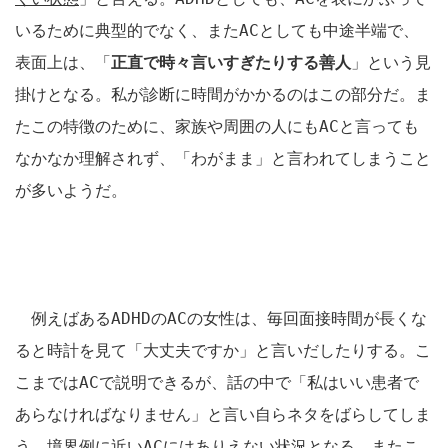
いるために典型的でなく、また
AC
としても中途半端で、
表面上は、「
正直で時々言いすぎたりする善人
」という見
掛けとなる。
私が診断に時間がかかるのはこの部分だ。ま
たこの特徴のために、家族や周囲の人にも
AC
と言っても
なかなか理解されず、「わがまま」と言われてしまうこと
が多いようだ。
例えばある
ADHD
の
AC
の女性は、毎回面接時間が長くな
ると時計を見て「大丈夫ですか」と言いだしたりする。こ
こまでは
AC
で説明できるが、話の中で「私はいい患者で
あらなければなりません」と言い自らネタをばらしてしま
う。境界例に近い
AC
にはありえない状況となる。またこ