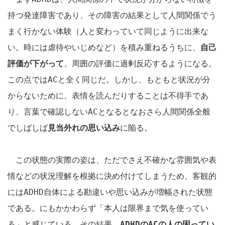
持つ発達障害であり、その障害の結果として人間関係でう
まく行かない体験（人と変わっていて同じように出来な
い。時には虐待やいじめなど）を積み重ねるうちに、
自己
評価が下がって
、周囲の評価に過剰反応するようになる。
この点では
AC
と全く同じだ。しかし、もともと状況が分
からないために、表情を読んだりすることは不得手であ
り、言葉で確認しない
AC
となるとなおさら人間関係全般
でしばしば
見当外れの思い込み
に陥る。
この状態の実際の姿は、ただでさえ不確かな雰囲気や表
情などの状況理解を根拠に決め付けてしまうため、客観的
には
ADHD
自体による勘違いや思い込みが増幅された状態
である。にもかかわらず「本人は限界まで気を使ってい
る」と感じている。その結果、
ADHD
の
AC
の人の困ってい