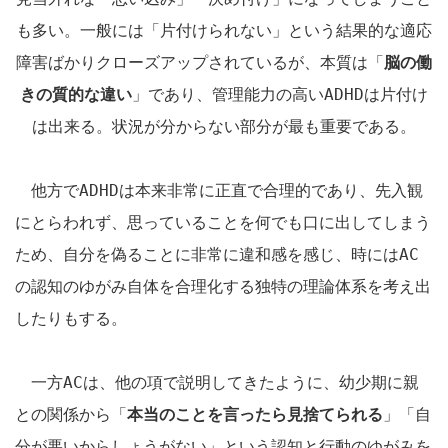
も多い。一般には「片付けられない」という結果的な適応
障害ばかりクローズアップされているが、本質は「
脳の働
きの質的な違い
」であり、管理能力の高い
ADHD
は片付け
は出来る。
状況が分からない部分が最も重要である。
他方で
ADHD
は本来非常に正直で合理的であり、先入観
にとらわれず、思っていることを何でも口に出してしまう
ため、自分を偽ることに非常に違和感を感じ、時には
AC
の認知のゆがみ自体を合理化する独特の理論体系を考え出
したりもする。
一方
AC
は、他の項で説明してきたように、幼少期に親
との関係から「
本当のことを言ったら見捨てられる
」「自
分が悪いからしょうがない」という認知と行動のゆがみを