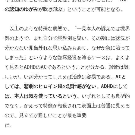
の認知のゆがみが吹き飛ぶ
」ということが可能となる。
以上のような特殊な病態で、「一見本人の訴えでは境界
例のようで、また自分で境界例を疑い、その割には状況が
分からない見当外れな思い込みもあり、なぜか急に治って
しまった」というような臨床経過を辿るケースは、よくよ
く見ると
ADHD
の
AC
であるということが分かる。
診断は難
しいが、いざ分かってしまえば治療は容易
である。
AC
と
しては、悲劇のヒロイン風の悲壮感がない
。
ADHD
にして
は、本人は気を使っているという
。いずれとしても典型的
でなく、かえって特徴が相殺されて表面上は普通に見える
ので、見立てが難しいことが最も重要
だ。