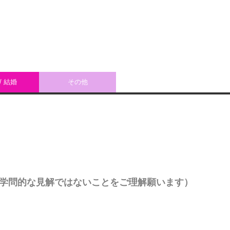
/ 結婚
その他
学問的な見解ではないことをご理解願います）