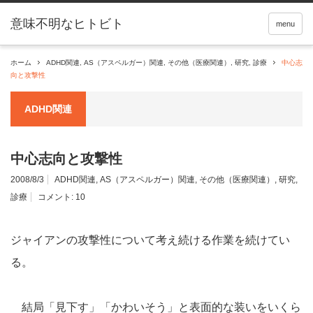
menu
ホーム
ADHD関連
,
AS（アスペルガー）関連
,
その他（医療関連）
,
研究
,
診療
中心志
向と攻撃性
ADHD関連
中心志向と攻撃性
2008/8/3
ADHD関連
,
AS（アスペルガー）関連
,
その他（医療関連）
,
研究
,
診療
コメント:
10
ジャイアンの攻撃性について考え続ける作業を続けてい
る。
結局「見下す」「かわいそう」と表面的な装いをいくら