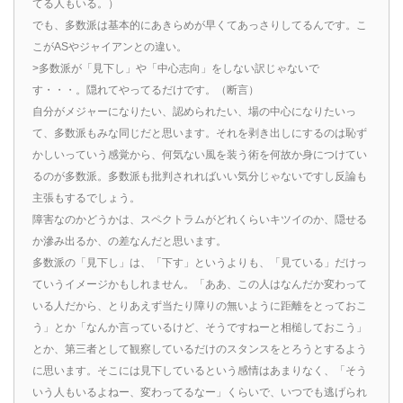
てる人もいる。）
でも、多数派は基本的にあきらめが早くてあっさりしてるんです。こ
こがASやジャイアンとの違い。
>多数派が「見下し」や「中心志向」をしない訳じゃないで
す・・・。隠れてやってるだけです。（断言）
自分がメジャーになりたい、認められたい、場の中心になりたいっ
て、多数派もみな同じだと思います。それを剥き出しにするのは恥ず
かしいっていう感覚から、何気ない風を装う術を何故か身につけてい
るのが多数派。多数派も批判されればいい気分じゃないですし反論も
主張もするでしょう。
障害なのかどうかは、スペクトラムがどれくらいキツイのか、隠せる
か滲み出るか、の差なんだと思います。
多数派の「見下し」は、「下す」というよりも、「見ている」だけっ
ていうイメージかもしれません。「ああ、この人はなんだか変わって
いる人だから、とりあえず当たり障りの無いように距離をとっておこ
う」とか「なんか言っているけど、そうですねーと相槌しておこう」
とか、第三者として観察しているだけのスタンスをとろうとするよう
に思います。そこには見下しているという感情はあまりなく、「そう
いう人もいるよねー、変わってるなー」くらいで、いつでも逃げられ