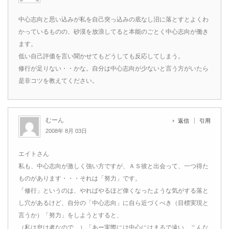
中心志向と思い込みが私を自己突っ込みの底なし沼に落とすとよくわ
かっているものの、砂漠を放浪してると本能のごとく中心志向が働き
ます。
低い自己評価を言い聞かせてもどうしても反応してしまう。
修行が足りない・・かな。自分は中心志向が少ないと言う方がいたら
是非コツを教えてください。
むーん
返信
引用
2008年 8月 03日
エイトさん
私も、中心志向が激しく強い方ですが、ＡＳ彼と出会って、一つ得た
ものがあります・・・それは「努力」です。
「修行」というのは、やればやるほど偉くなったような気がする落と
し穴があるけど、自分の「中心志向」に自ら近づくべき（目標実現と
言うか）「努力」をしようとすると、
（私は怠け者なので、）「あー実際には中心にはまるで遠い、こんな