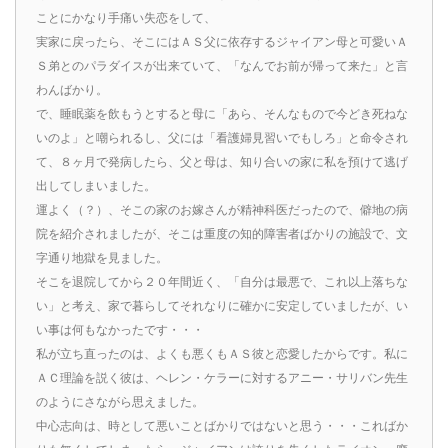
ことにかなり手痛い失恋をして、
実家に戻ったら、そこにはＡＳ父に依存するジャイアン母と可愛いＡ
Ｓ弟とのパラダイスが出来ていて、「なんでお前が帰って来た」と言
わんばかり。
で、睡眠薬を飲もうとすると母に「あら、そんなもので今どき死ねな
いのよ」と嘲られるし、父には「看護婦見習いでもしろ」と命令され
て、８ヶ月で発病したら、父と母は、知り合いの家に私を預けて逃げ
出してしまいました。
運よく（？）、そこの家のお嫁さんが精神科医だったので、僻地の病
院を紹介されましたが、そこは重度の知的障害者ばかりの施設で、文
字通り地獄を見ました。
そこを退院してから２０年間近く、「自分は最悪で、これ以上落ちな
い」と考え、家で暮らしてそれなりに確かに安定していましたが、い
い事は何もなかったです・・・
私が立ち直ったのは、よくも悪くもＡＳ彼と恋愛したからです。私に
ＡＣ理論を説く彼は、ヘレン・ケラーに対するアニー・サリバン先生
のようにさながら思えました。
中心志向は、時として悪いことばかりではないと思う・・・こればか