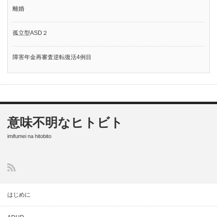
離婚
孤立型ASD２
障害年金再審査逆転復活4例目
意味不明なヒトビト
imifumei na hitobito
はじめに