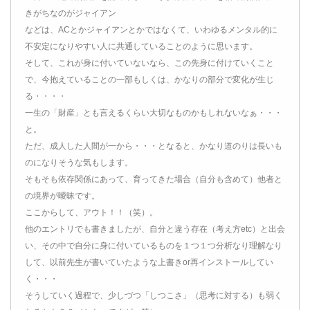
きがちなのがジャイアン
などは、ACとかジャイアンとかではなくて、いわゆるメンタル的に
不安定になりやすい人に共通していることのように思います。
そして、これが身に付いていないなら、この先身に付けていくこと
で、今抱えていることの一部もしくは、かなりの部分で変化が生じ
る・・・・
一生の「財産」とも言えるくらい大切なものかもしれないなぁ・・・
と。
ただ、成人した人間が一から・・・となると、かなり道のりは長いも
のになりそうな気もします。
そもそも依存関係にあって、育ってきた場合（自分も含めて）他者と
の境界が曖昧です。
ここからして、アウト！！（笑）。
他のエントリでも書きましたが、自分と違う存在（考え方etc）と出会
い、その中で自分に身に付いているものを１つ１つ分析なり理解なり
して、以前先生が書いていたような上書きor再インストールしてい
く・・・
そうしていく過程で、少しづつ「しつこさ」（思考に対する）も弱く