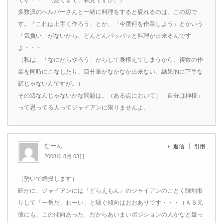
です・・・（あくまで、私見ですが。）
多数派のヘルパーさんと一緒に料理をすると疲れるのは、この辺で
す。「これは上手く作ろう」とか、「今度何を作業しよう」とかいう
「気負い」がないから、どんどんパッパッと料理が出来るんです
よ・・・
（私は、「なにからやろう」からして身構えてしまうから、複数の作
業を同時にこなしたり、目分量がなかなか出来ない。結果的に下手な
訳じゃないんですが。）
その辺なんじゃないかな問題は。（ある点において）「自分は神様」
って思ってる人ってジャイアンに限りませんよ。
むーん
返信
引用
2008年 8月 03日
（勢いで続投します）
確かに、ジャイアンには「どらえもん」のジャイアンのごとく陣地取
りして「一番だ、わーい」と騒ぐ傾向はおおありです・・・（ＡＳ元
彼にも、この傾向あった、だからあいまいポジションの人かなと疑っ