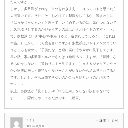
たんですが。）
しかし、多数派がそれを「自分をわきまえて」従っていると思ったら
大間違いです。それこそ「おどけて」我慢をしてるか、遠まわしに
「ばっかじゃなぁい」と思って、いじめているのに、気がつかないで
ボス気取りしてるのがジャイアンの浅はかさとゆうものです・・・。
で、多数派にいざ”中心”を取られると、逆切れしてわめく。（これは
本当。）しかし、（何度も言いますが）多数派はジャイアンのそうい
うところも含めて「子供だな」と逆に実に冷ややかに見下してます。
早い話、家の多数派ヘルパーさんは（給料払ってますが）「掃除」な
るものをしない。（替わりにＴＶ見てます。）ＡＳ＆ジャイアンやっ
かい家族に居つく奇特なヘルパーさんがいないから足元見られてるん
です。しかし、何も反撃できないのがこっち側というのが現実で
す・・・
以上。多数派が「見下し」や「中心志向」をしない訳じゃないで
す・・・。隠れてやってるだけです。（断言）
エイト
返信
引用
2008年 8月 03日