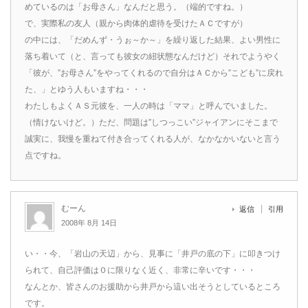
めているのは「お母さん」なんだと思う。（端的ですね。）
で、実際私の友人（親から肉体的虐待を受けたＡＣですが）
の中には、「だめんず・うぉ～か～」を繰り返した結果、よい男性に
落ち着いて（と、言っても彼女の紐状態なんだけど）それでようやく
「彼が、”お母さん”をやってくれるので自分はＡＣから”こども”に戻れ
た、」とゆう人もいますね・・・
わたしもよくＡＳ元彼を、一人の時は「ママ」と呼んでいました。
（情けないけど。）ただ、問題は”しつっこい”ジャイアンにそこまで
誠実に、我慢を重ねて付き合ってくれる人が、なかなかいないと言う
点ですね。
むーん
返信
引用
2008年 8月 14日
い・・今、「岩山の天辺」から、見事に「井戸の底の下」に叩きつけ
られて、自己評価は０に限りなく近く、非常に辛いです・・・
なんとか、皆さんのお援助から井戸から這い出そうとしているところ
です。