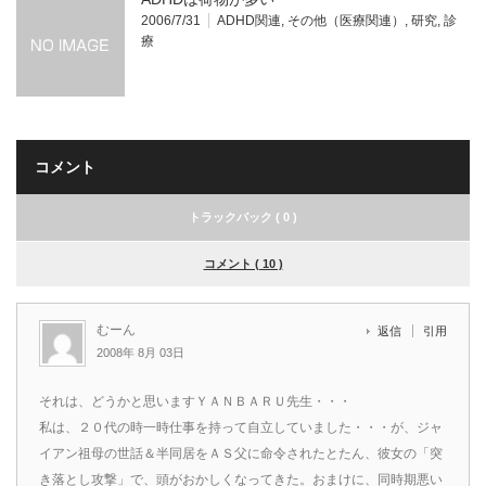
2006/7/31
ADHD関連
,
その他（医療関連）
,
研究
,
診
療
コメント
トラックバック ( 0 )
コメント ( 10 )
むーん
返信
引用
2008年 8月 03日
それは、どうかと思いますＹＡＮＢＡＲＵ先生・・・
私は、２０代の時一時仕事を持って自立していました・・・が、ジャ
イアン祖母の世話＆半同居をＡＳ父に命令されたとたん、彼女の「突
き落とし攻撃」で、頭がおかしくなってきた。おまけに、同時期悪い