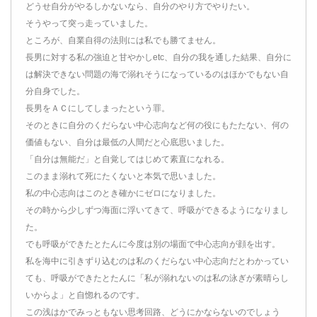
どうせ自分がやるしかないなら、自分のやり方でやりたい。
そうやって突っ走っていました。
ところが、自業自得の法則には私でも勝てません。
長男に対する私の強迫と甘やかしetc、自分の我を通した結果、自分に
は解決できない問題の海で溺れそうになっているのはほかでもない自
分自身でした。
長男をＡＣにしてしまったという罪。
そのときに自分のくだらない中心志向など何の役にもたたない、何の
価値もない、自分は最低の人間だと心底思いました。
「自分は無能だ」と自覚してはじめて素直になれる。
このまま溺れて死にたくないと本気で思いました。
私の中心志向はこのとき確かにゼロになりました。
その時から少しずつ海面に浮いてきて、呼吸ができるようになりまし
た。
でも呼吸ができたとたんに今度は別の場面で中心志向が顔を出す。
私を海中に引きずり込むのは私のくだらない中心志向だとわかってい
ても、呼吸ができたとたんに「私が溺れないのは私の泳ぎが素晴らし
いからよ」と自惚れるのです。
この浅はかでみっともない思考回路、どうにかならないのでしょう