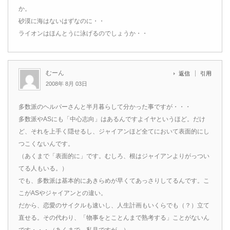
か。
砂漠に海はないはずなのに・・
ライオンはほんとうに泳げるのでしょうか・・
むーん
返信
引用
2008年 8月 03日
多数派のヘルパーさんと半月暮らして分かった事ですが・・・
多数派やASにも「中心志向」はあるんですよイヤというほど。だけ
ど、それを上手く隠せるし、ジャイアンほど全てにおいて表面的にし
つこくないんです。
（あくまで「表面的に」です。むしろ、根はジャイアンよりがっつい
てる人もいる。）
でも、多数派は基本的にあきらめが早くてあっさりしてるんです。こ
こがASやジャイアンとの違い。
だから、恋愛のサイクルも速いし、人生計画もいくらでも（？）立て
直せる。その代わり、「物事をとことんまで熟考する」ことがないん