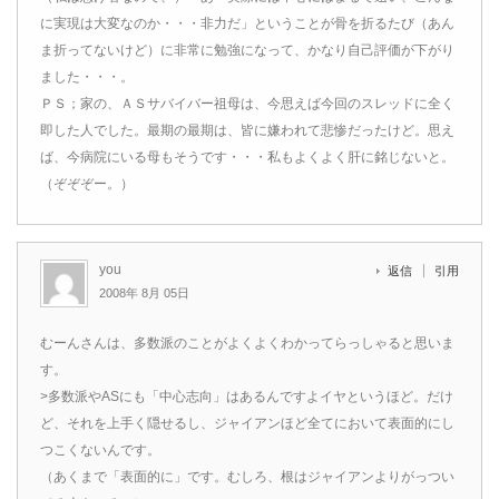
に実現は大変なのか・・・非力だ」ということが骨を折るたび（あん
ま折ってないけど）に非常に勉強になって、かなり自己評価が下がり
ました・・・。
ＰＳ；家の、ＡＳサバイバー祖母は、今思えば今回のスレッドに全く
即した人でした。最期の最期は、皆に嫌われて悲惨だったけど。思え
ば、今病院にいる母もそうです・・・私もよくよく肝に銘じないと。
（ぞぞぞー。）
you
返信
引用
2008年 8月 05日
むーんさんは、多数派のことがよくよくわかってらっしゃると思いま
す。
>多数派やASにも「中心志向」はあるんですよイヤというほど。だけ
ど、それを上手く隠せるし、ジャイアンほど全てにおいて表面的にし
つこくないんです。
（あくまで「表面的に」です。むしろ、根はジャイアンよりがっつい