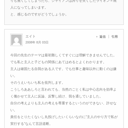
りも無くしてしまったら、ジャイアンは誇りを失くしたライオン＝廃
人になってしまいます。
と、感じるのですがどうでしょうか。
エイト
返信
引用
2008年 8月 03日
今回の先生のテーマは最初難しくてすぐには理解できませんでした。
でも私と主人と子どもの関係にあてはめるとよくわかります。
主人は確固たる自我がある人です。でも仕事と趣味以外に動くのは嫌
い。
そのうえいちいち私を批判します。
こうしろああしろと言われても、当然のごとく私は中心志向を効率よ
く働かせて主人に反論、反撃し続け、我を通していました。
自分の考えよりも主人の考えを尊重するというのができない、許せな
い。
責任をとりたくないし丸投げしたいくらいなのに”主人のやり方で私が
実行する”なんて言語道断。