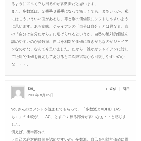
るようにズルく立ち回るのが多数派だと思います。
また、多数派は、２番手３番手になって悔しくても、まあいっか、私
にはこういういい面があるし、等と別の価値観にシフトしやすいよう
に思います。ある意味、ジャイアンの「自分は自分」とは異なる、真
の「自分は自分だから」に逃げられるというか。自己の絶対的価値を
認めやすいのが多数派、自己を相対的価値に置きがちなのがジャイア
ンなのかな、なんて今思いました。だから、誰かがジャイアンに対し
て絶対的価値を肯定してあげると二次障害等から回復しやすいのか
な・・・。
kei_
返信
引用
2008年 8月 05日
youさんのコメントを読ませてもらって、「多数派とADHD（AS
も）」の比較が、「AC」とすごく被る部分が多いなぁ・・と感じま
した。
例えば、後半部分の
＞自己の絶対的価値を認めやすいのが多数派、自己を相対的価値に置