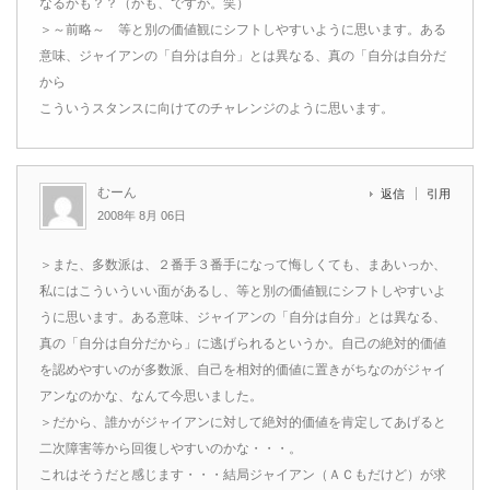
なるかも？？（かも、ですが。笑）
＞～前略～ 等と別の価値観にシフトしやすいように思います。ある
意味、ジャイアンの「自分は自分」とは異なる、真の「自分は自分だ
から
こういうスタンスに向けてのチャレンジのように思います。
むーん
返信
引用
2008年 8月 06日
＞また、多数派は、２番手３番手になって悔しくても、まあいっか、
私にはこういういい面があるし、等と別の価値観にシフトしやすいよ
うに思います。ある意味、ジャイアンの「自分は自分」とは異なる、
真の「自分は自分だから」に逃げられるというか。自己の絶対的価値
を認めやすいのが多数派、自己を相対的価値に置きがちなのがジャイ
アンなのかな、なんて今思いました。
＞だから、誰かがジャイアンに対して絶対的価値を肯定してあげると
二次障害等から回復しやすいのかな・・・。
これはそうだと感じます・・・結局ジャイアン（ＡＣもだけど）が求