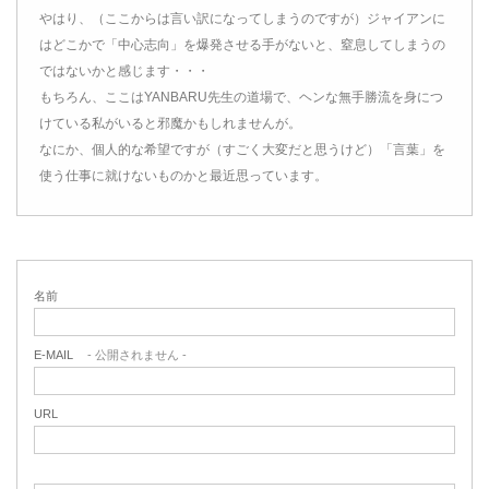
やはり、（ここからは言い訳になってしまうのですが）ジャイアンに
はどこかで「中心志向」を爆発させる手がないと、窒息してしまうの
ではないかと感じます・・・
もちろん、ここはYANBARU先生の道場で、ヘンな無手勝流を身につ
けている私がいると邪魔かもしれませんが。
なにか、個人的な希望ですが（すごく大変だと思うけど）「言葉」を
使う仕事に就けないものかと最近思っています。
名前
E-MAIL
- 公開されません -
URL