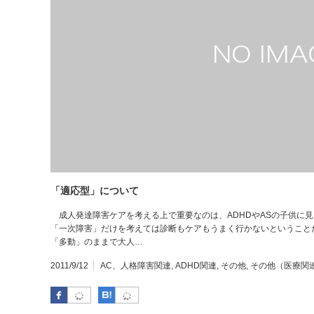
「適応型」について
成人発達障害ケアを考える上で重要なのは、ADHDやASの子供に
「一次障害」だけを考えては診断もケアもうまく行かないということ
「多動」のままで大人…
2011/9/12
AC、人格障害関連
,
ADHD関連
,
その他
,
その他（医療関
Facebook
はてなブックマーク