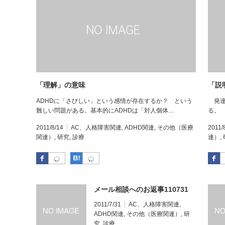
「理解」の意味
「説
ADHDに「さびしい」という感情が存在するか？ という
発達
難しい問題がある。基本的にADHDは「対人個体…
る。
2011/8/14
AC、人格障害関連
,
ADHD関連
,
その他（医療
2011/
関連）
,
研究
,
診療
連）
,
Facebook
はてなブックマーク
メール相談へのお返事110731
2011/7/31
AC、人格障害関連
,
ADHD関連
,
その他（医療関連）
,
研
究
,
診療