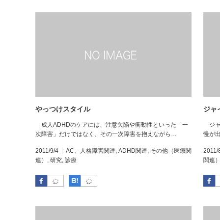
やっつけスタイル
ジャ
成人ADHDのケアには、注意欠陥や衝動性といった「一
ジャ
次障害」だけではなく、その一次障害を抱えながら…
慢が
2011/9/4
AC、人格障害関連
,
ADHD関連
,
その他（医療関
2011/
連）
,
研究
,
診療
関連
Facebook
はてなブックマーク