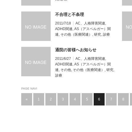
不合理と不条理
2011/7/18
AC、人格障害関連
,
ADHD関連
,
AS（アスペルガー）関
連
,
その他（医療関連）
,
研究
,
診療
通院の皆様へお知らせ
2011/6/27
AC、人格障害関連
,
ADHD関連
,
AS（アスペルガー）関
連
,
その他
,
その他（医療関連）
,
研究
,
診療
PAGE NAVI
«
1
2
3
4
5
6
7
8