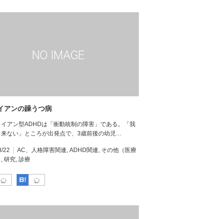
イアンの躁うつ病
イアン型ADHDは「衝動統制の障害」である。「我
出来ない」ところが出発点で、3歳前後の幼児…
8/22
AC、人格障害関連
,
ADHD関連
,
その他（医療
）
,
研究
,
診療
Facebook
はてなブックマーク