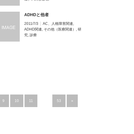
ADHDと他者
2011/7/3
AC、人格障害関連
,
ADHD関連
,
その他（医療関連）
,
研
究
,
診療
9
10
11
…
53
»