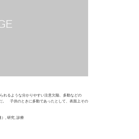
見られるような分かりやすい注意欠陥、多動などの
だ。 子供のときに多動であったとして、表面上その
連）
,
研究
,
診療