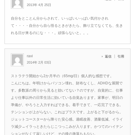
2013年 4月 25日
自分をとことん分からされて、いっぱいいっぱい気付かされ
て・・・・自分から自ら悟るときがきたら、飾り立てなくても、生き
れる日が来るのにな・・・。頑張らないと。。。
ravi
返信
引用
2014年 2月 03日
ストラテラ開始から2か月半の（65mg/日）個人的な感想です。
こんにちは。年明けからパソコン壊れ、財布なくし、ADHDな展開で
す。多数派の周りから見ると効いてない？のですが、自覚的に、仕事
より仕事以外の日常生活に効いている自覚あります。家事が、明日の
準備が、やろうと入力すればできる。着手できて、一応完了できる。
テンションが上がらない。これはプラスです。上がると下がるから。
ジェットコースターから降りた安心感。過眠改善、酒量低減、イライ
ラ減少→イラっときたらじこつっこみが入ります。かつてのハイテン
ションがなくて寂しいけど、その後の激落ちもない。