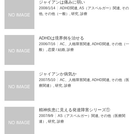
ジャイアンは痛みに弱い
2008/1/14
ADHD関連
,
AS（アスペルガー）関連
,
その
他
,
その他（一般）
,
研究
,
診療
ADHDは境界例を治せる
2006/7/16
AC、人格障害関連
,
ADHD関連
,
その他（一
般）
,
恋愛 / 結婚
,
診療
ジャイアンか病気か
2007/5/10
AC、人格障害関連
,
ADHD関連
,
その他（医
療関連）
,
研究
,
診療
精神疾患に見える発達障害シリーズ①
2007/9/9
AS（アスペルガー）関連
,
その他（医療関
連）
,
研究
,
診療