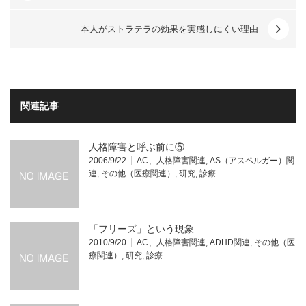
本人がストラテラの効果を実感しにくい理由
関連記事
人格障害と呼ぶ前に⑤
2006/9/22
AC、人格障害関連
,
AS（アスペルガー）関
連
,
その他（医療関連）
,
研究
,
診療
「フリーズ」という現象
2010/9/20
AC、人格障害関連
,
ADHD関連
,
その他（医
療関連）
,
研究
,
診療