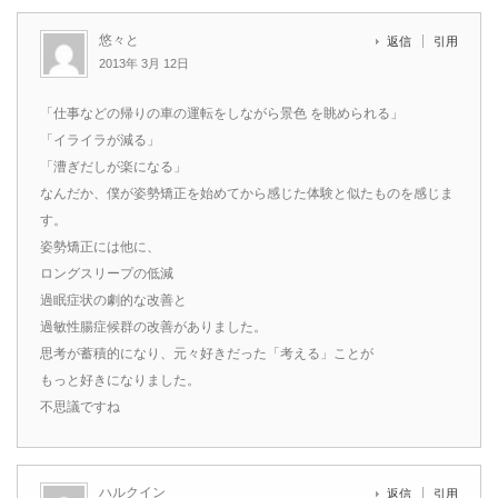
悠々と
返信
引用
2013年 3月 12日
「仕事などの帰りの車の運転をしながら景色 を眺められる」
「イライラが減る」
「漕ぎだしが楽になる」
なんだか、僕が姿勢矯正を始めてから感じた体験と似たものを感じま
す。
姿勢矯正には他に、
ロングスリープの低減
過眠症状の劇的な改善と
過敏性腸症候群の改善がありました。
思考が蓄積的になり、元々好きだった「考える」ことが
もっと好きになりました。
不思議ですね
ハルクイン
返信
引用