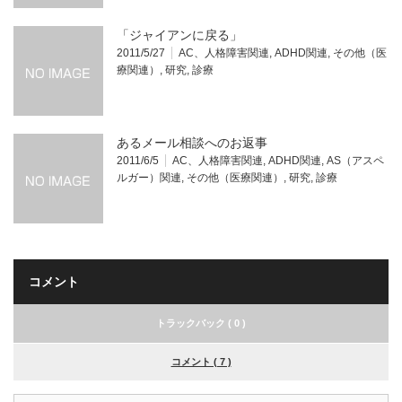
「ジャイアンに戻る」
2011/5/27
AC、人格障害関連
,
ADHD関連
,
その他（医
療関連）
,
研究
,
診療
あるメール相談へのお返事
2011/6/5
AC、人格障害関連
,
ADHD関連
,
AS（アスペ
ルガー）関連
,
その他（医療関連）
,
研究
,
診療
コメント
トラックバック ( 0 )
コメント ( 7 )