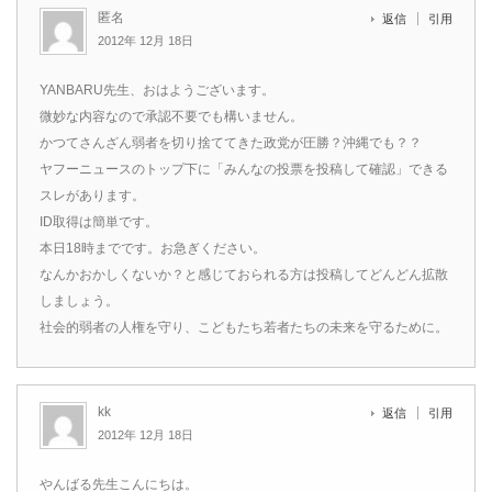
匿名
返信
引用
2012年 12月 18日
YANBARU先生、おはようございます。
微妙な内容なので承認不要でも構いません。
かつてさんざん弱者を切り捨ててきた政党が圧勝？沖縄でも？？
ヤフーニュースのトップ下に「みんなの投票を投稿して確認」できる
スレがあります。
ID取得は簡単です。
本日18時までです。お急ぎください。
なんかおかしくないか？と感じておられる方は投稿してどんどん拡散
しましょう。
社会的弱者の人権を守り、こどもたち若者たちの未来を守るために。
kk
返信
引用
2012年 12月 18日
やんばる先生こんにちは。