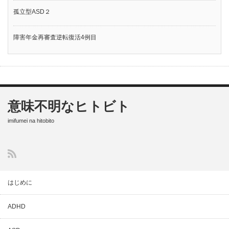
孤立型ASD２
障害年金再審査逆転復活4例目
意味不明なヒトビト
imifumei na hitobito
はじめに
ADHD