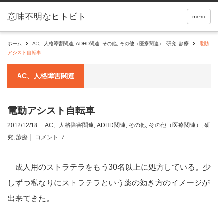
menu
ホーム
AC、人格障害関連
,
ADHD関連
,
その他
,
その他（医療関連）
,
研究
,
診療
電動
アシスト自転車
AC、人格障害関連
電動アシスト自転車
2012/12/18
AC、人格障害関連
,
ADHD関連
,
その他
,
その他（医療関連）
,
研
究
,
診療
コメント:
7
成人用のストラテラをもう30名以上に処方している。少
しずつ私なりにストラテラという薬の効き方のイメージが
出来てきた。