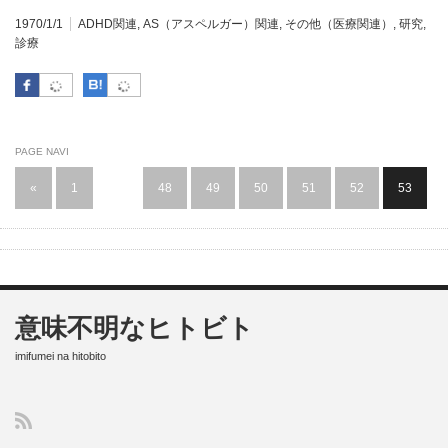
1970/1/1
ADHD関連
,
AS（アスペルガー）関連
,
その他（医療関連）
,
研究
,
診療
Facebook
はてなブックマーク
PAGE NAVI
«
1
…
48
49
50
51
52
53
意味不明なヒトビト
imifumei na hitobito