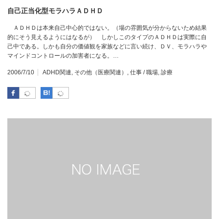
自己正当化型モラハラＡＤＨＤ
ＡＤＨＤは本来自己中心的ではない。（場の雰囲気が分からないため結果
的にそう見えるようにはなるが） しかしこのタイプのＡＤＨＤは実際に自
己中である。しかも自分の価値観を家族などに言い続け、ＤＶ、モラハラや
マインドコントロールの加害者になる。…
2006/7/10
ADHD関連
,
その他（医療関連）
,
仕事 / 職場
,
診療
Facebook
はてなブックマーク