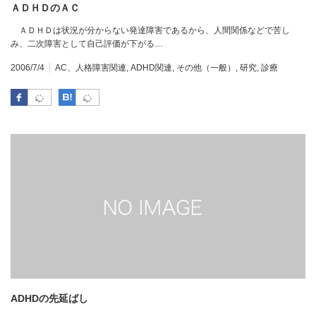
ＡＤＨＤのＡＣ
ＡＤＨＤは状況が分からない発達障害であるから、人間関係などで苦し
み、二次障害として自己評価が下がる…
2006/7/4
AC、人格障害関連
,
ADHD関連
,
その他（一般）
,
研究
,
診療
Facebook
はてなブックマーク
ADHDの先延ばし