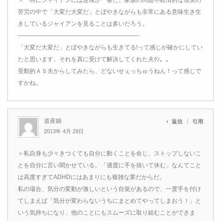
＞ 特にジャイアンには逆境が一番だ。家族の問題や経済的な現実の
苦労の中で「大変だ大変だ」とぼやきながらも非常にある意味生き生
きしているジャイアンを見ることは多いだろう。
————————————————————–
「大変だ大変だ」とぼやきながらも生きてる!って感じが確かにしてい
たと思います。それを真に受けて解決してくれた夫ｸﾝ。。
受動的ＡＳ夫からしてみたら、どないせぇっちゅうねん！って感じで
すかね。
道産娘
返信
引用
2013年 4月 29日
＞私自身も少々きつくても自分に動くことを命じ、ストップしないこ
とを自分に言い聞かせている。「適度に手を抜いて休む」なんてこと
は高度すぎてADHDにはあまりにも複雑な業だからだ。
私の場合、気分の変動が激しいという自覚があるので、一度手を付け
てしまえば「気分が変わらないうちにまとめてやってしまおう！」と
いう気持ちになり、他のことにもスムーズに取り組むことができま