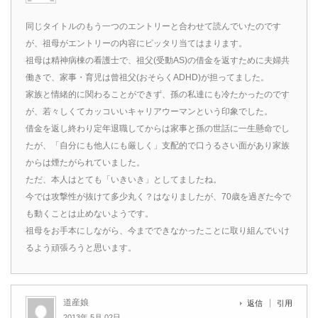
同じタイトルのもう一つのエントリーと合わせて読んでいたのです
が、祖母がエントリーの内容にピッタリ当てはまります。
祖母は精神病棟の看護士で、祖父(受動AS)の借金を返すために夫婦共
働きで、家事・育児は曾祖父(おそらくADHD)が担ってました。
家族と情緒的に関わることができず、孫の私達にも冷たかったのです
が、若々しくてカッコいいキャリアウーマンという印象でした。
借金を返し終わり定年退職してからは家事と孫の世話に一生懸命でし
たが、「自分にも他人にも厳しく」支配的で口うるさい面があり家族
からは煙たがられていました。
ただ、本人はとても「いきいき」としてましたね。
今では攻撃性が抜けて多少丸く？はなりましたが、70歳を過ぎた今で
も動くことは止めないようです。
祖母をお手本にしながら、今までできなかったことに取り組んでいけ
るよう頑張ろうと思います。
道産娘
返信
引用
2013年 5月 02日