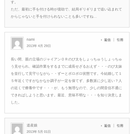
す。
ただ、最初に手を付ける時が億劫で、結局ギリギリまで追い込まれて
からじゃないと手を付けられないことも多いですね…
nami
返信
引用
2013年 4月 29日
長い間、親の立場のジャイアンＯＲのび太をしょっちゅうしょっちゅ
う見せられ、確認作業をするまでに成長せざるおえず・・・のび太妹
を並行して見守りながら・・ずーとボロボロ状態です。今結婚して１
５年近くですがなかなか調子が一定を保てず、多数派に少し近い？人
の近くで療養中です・・・が、もう無理なので、少しの間音信不通に
できればしようと思います。最近、意味不明な・・・を知り決意しま
した。
道産娘
返信
引用
2013年 5月 01日