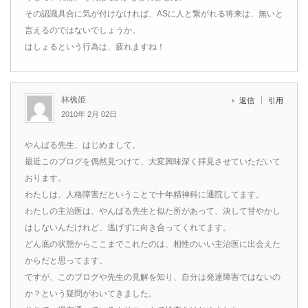
その認識具合に気が付けなければ、ASに人と繋がれる将来は、無いと
言えるのではないでしょうか。
はしょるという行為は、疲れますね！
林檎姫
返信
引用
2010年 2月 02日
やんばる先生、はじめまして。
最近このブログを偶然見つけて、大変興味深く拝見させていただいて
おります。
わたしは、人格障害だということで十年精神科に通院してます。
わたしの主治医は、やんばる先生と似た所があって、決して甘やかし
はしないんだけれど、逃げずに向き合ってくれてます。
どん底の状態からここまでこれたのは、相性のいい主治医に出会えた
からだと思ってます。
ですが、このブログや先生の見解を知り、自分は発達障害ではないの
か？という疑問がわいてきました。