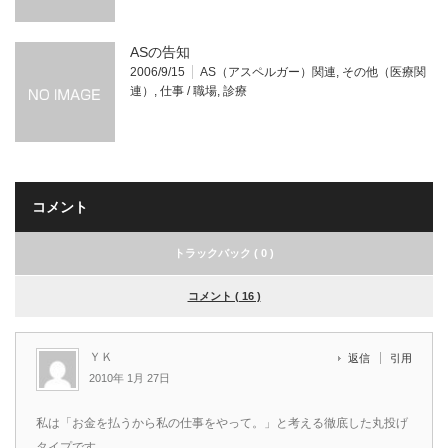
ASの告知
2006/9/15
AS（アスペルガー）関連
,
その他（医療関
連）
,
仕事 / 職場
,
診療
コメント
トラックバック ( 0 )
コメント ( 16 )
ＹＫ
返信
引用
2010年 1月 27日
私は「お金を払うから私の仕事をやって。」と考える徹底した丸投げ
タイプです。