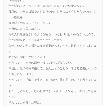
う強要され、
父と関わるということは、本当のことが言えない状況なので、
母親の「わたしは嘘でとおしたいの。わたしはどうしたらいいの」と
いう態度を
毎度聞くのがうっとうしくなって、
本当のことは口止めされ
他の人に迷惑をかけるような嘘を、つくわけにはいかなかったので、
父との縁を切ることを決めたわたしですが、
なぜ、他人の為に犠牲になる必要があるのかと、最近考えてしまいま
す。
私が父と関わるということは、
どうしても 本当の部分で接しなければならない。
本当は、嘘の部分で接している人たちのことを、考える必要はないの
かもしれないけれど
どうしても、「嘘」で生きてる 妹や、母や周りのことを考えてしま
う。
おこりうるかもしれない可能性を、わたし一人で考えるのはとても重
くて。
そんなことを考えた時に、