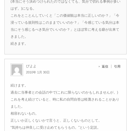
(本当にそう決めつけられたのではなくても、気分で切れる事例が多い
はず。)になる。
これをとことんしていくと「この価値観は本当に正しいのか？」「今
浸っている規則性はこのままでいいのか？」「今感じている気分は本
当にそう感じるべき気分でいいのか？」とほぼ常に考える癖が出来て
きました。
続きます。
ぴよよ
返信
引用
2010年 1月 30日
続けます。
過去に当事者との会話の中で(これに限らないのかもしれませんが。)
これを考え続けていると、時に私の自問自答は軽蔑されることがあり
ました。
相容れないもの。
正しいか正しくないかで言うと、正しくないものとして。
“気持ちは仲良しに受け止めてもらうもの。”という定説。