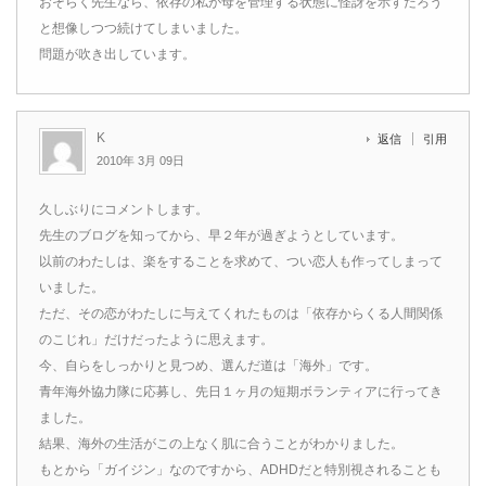
おそらく先生なら、依存の私が母を管理する状態に怪訝を示すだろう
と想像しつつ続けてしまいました。
問題が吹き出しています。
K
返信
引用
2010年 3月 09日
久しぶりにコメントします。
先生のブログを知ってから、早２年が過ぎようとしています。
以前のわたしは、楽をすることを求めて、つい恋人も作ってしまって
いました。
ただ、その恋がわたしに与えてくれたものは「依存からくる人間関係
のこじれ」だけだったように思えます。
今、自らをしっかりと見つめ、選んだ道は「海外」です。
青年海外協力隊に応募し、先日１ヶ月の短期ボランティアに行ってき
ました。
結果、海外の生活がこの上なく肌に合うことがわかりました。
もとから「ガイジン」なのですから、ADHDだと特別視されることも