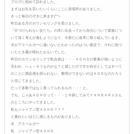
ブログに初めて訪れました。
まずはお礼を言いたいくらいここに居場所がありました。
きっと毎日のぞきに来ます(^^♪
昨日ある方のカウンセリングを受けました。
『片づけられない女たち』の本に出会ってから自分について家族につ
いて深く考えが進むようになり、今新たに改革に取り組んでいます。
夫がアスペルガーに違いないとわかったのはつい最近で、それに気づ
いたとき霧が晴れたおもいでした。
昨日のカウンセリングで私自身は・・・ＡＤＨＤの要素が強いように
言われ、へぇ～そうなのかな？と感じたのですが自分としてはすべて
のことに満足感を得られない、整理ができないのはＡＤＤなのだろう
と信じてきました。
だって多動ではなく座ってられるもの・・・と。
でも、じゃあＡＤＨＤって・・・と今探してみてＹＡＮＢＡＲＵさん
のところにやってきました。
私もジャイアン型ＡＤＨＤ？？？
と暴れたいほどに感じるものがありました。
夫 アスペルガー
私 ジャイアン型ＡＤＨＤ