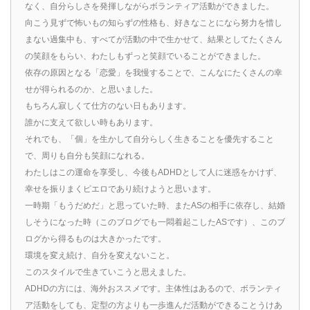
なく、自分らしさを発揮しながらボランティア活動ができました。
向こう見ずで怖いもの知らずの性格も、好きなことになら努力を惜し
まない過集中も、すべてが活動の中で生かせて、結果としてたくさん
の笑顔をもらい、わたしもずっと笑顔でいることができました。
依存の原因となる「恋愛」を我慢することで、こんなにたくさんの幸
せが得られるのか、と思いました。
もちろん寂しくて仕方のない日もあります。
誰かに支えて欲しい時もあります。
それでも、「個」を生かして自分らしく生きることを優先すること
で、周りも自分も笑顔になれる。
わたしはこの運命を享受し、今後もADHDとして人に迷惑をかけず、
幸せを振りまくピエロであり続けようと思います。
一時期「もうだめだ」と思っていた時、またASの相手に依存し、結婚
しそうになった時（このブログでも一悶着起こしたASです）、このブ
ログから得るものは大きかったです。
環境を変え続け、自分を変えないこと。
このスタイルで生きていこうと思えました。
ADHDの方には、海外おススメです。主体性はあるので、ボランティ
ア活動をしても、定型の方よりも一歩進んだ活動ができることうけあ