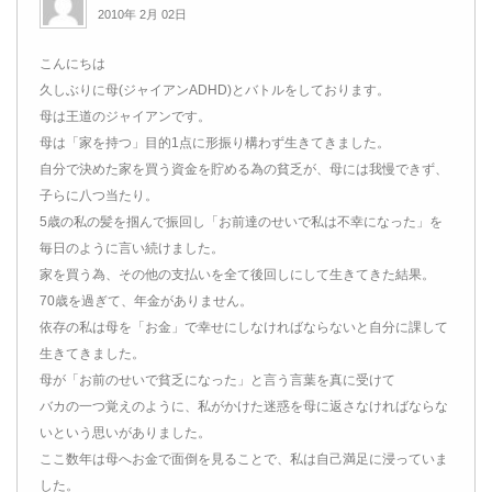
2010年 2月 02日
こんにちは
久しぶりに母(ジャイアンADHD)とバトルをしております。
母は王道のジャイアンです。
母は「家を持つ」目的1点に形振り構わず生きてきました。
自分で決めた家を買う資金を貯める為の貧乏が、母には我慢できず、
子らに八つ当たり。
5歳の私の髪を掴んで振回し「お前達のせいで私は不幸になった」を
毎日のように言い続けました。
家を買う為、その他の支払いを全て後回しにして生きてきた結果。
70歳を過ぎて、年金がありません。
依存の私は母を「お金」で幸せにしなければならないと自分に課して
生きてきました。
母が「お前のせいで貧乏になった」と言う言葉を真に受けて
バカの一つ覚えのように、私がかけた迷惑を母に返さなければならな
いという思いがありました。
ここ数年は母へお金で面倒を見ることで、私は自己満足に浸っていま
した。