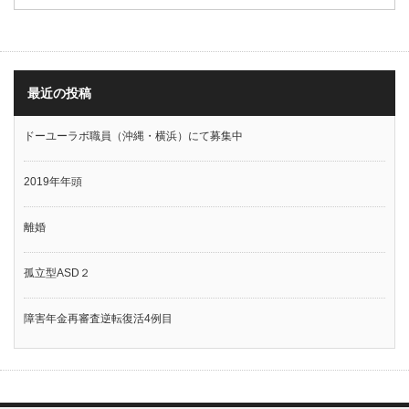
最近の投稿
ドーユーラボ職員（沖縄・横浜）にて募集中
2019年年頭
離婚
孤立型ASD２
障害年金再審査逆転復活4例目