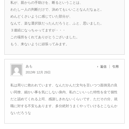
私が、親からの手助けを、断るということは、
わたし一人の判断だけで、決めてもいいことなんだなぁと。
めんどくさいように感じていた部分が、
なんて、楽な選択肢だったんだろうと、ふと、思いました。
３連続になっちゃってますが・・・
この場所をくれてありがとうございました。
もう、来ないように頑張ってみます。
あも
返信
引用
2013年 12月 29日
私は周りに救われています、なんだかんだ文句を言いつつ面倒見の良
い同僚、細かい事を気にしない身内、私のこいいった特性を全て個性
だと認めてくれる上司、感謝しきれないくらいです、ただその分、就
職に対する不安もあります、多分絶対うまくやっていけるとこなんか
ないだろうな