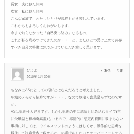
長女 夫に似た傾向
次女 私に似た傾向
こんな家族で、わたしひとりが現在もがき苦しんでいます。
これからもよろしくおねがいします。
今まで知らなかった『自己突っ込み』なるもの。
これが私を痛めつけてきたのか・・・と、またひとつ受け止めて共存
すべき自分の特徴に気づかせていただき嬉しく思います。
ぴよよ
返信
引用
2010年 1月 30日
ちなみにASにとっての“楽”とはなんだろうと考えました。
年始のメモから抜粋ですが・・・。なので物凄く言葉足らずなのです
が。
ASは規則性大好きです。しかし規則の中に感情も組み込むタイプ(主
に受動型と積極奇異型)もいるので、感情的に想定内範囲に収まらない
事柄に対しては、ウイルスソフトのようにはじくか、動作的な思考を
駆使して許容量内に収めるか、の選択をしないとオーバーヒートする