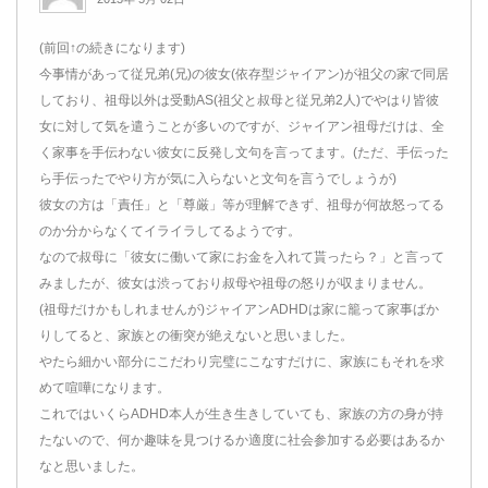
(前回↑の続きになります)
今事情があって従兄弟(兄)の彼女(依存型ジャイアン)が祖父の家で同居
しており、祖母以外は受動AS(祖父と叔母と従兄弟2人)でやはり皆彼
女に対して気を遣うことが多いのですが、ジャイアン祖母だけは、全
く家事を手伝わない彼女に反発し文句を言ってます。(ただ、手伝った
ら手伝ったでやり方が気に入らないと文句を言うでしょうが)
彼女の方は「責任」と「尊厳」等が理解できず、祖母が何故怒ってる
のか分からなくてイライラしてるようです。
なので叔母に「彼女に働いて家にお金を入れて貰ったら？」と言って
みましたが、彼女は渋っており叔母や祖母の怒りが収まりません。
(祖母だけかもしれませんが)ジャイアンADHDは家に籠って家事ばか
りしてると、家族との衝突が絶えないと思いました。
やたら細かい部分にこだわり完璧にこなすだけに、家族にもそれを求
めて喧嘩になります。
これではいくらADHD本人が生き生きしていても、家族の方の身が持
たないので、何か趣味を見つけるか適度に社会参加する必要はあるか
なと思いました。