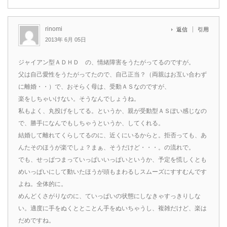
rinomi
返信
引用
2013年 6月 05日
ジャイアン型ＡＤＨＤ の、情緒障害をうたがってるのですが。
父は自己愛性をうたがってたので、自己正当？（両親はお互い合わず
に離婚・・）で、おそらく母は、受動ＡＳなのですが、
楽をしちゃいけない。そうなんでしょうね。
私もよく、丸投げをしてる。というか、親が受動型ＡＳぽい感じなの
で、勝手になんでもしちゃうというか、してくれる。
結婚して離れてくらしてるのに、近くにいるからと。拒否っても、あ
んたそのほうが楽でしょ？まぁ、そうだけど・・・。の流れで。
でも、せっぱつまっていっぱいいっぱいというか、予定を慌しくとも
めいっぱいにして動いたほうが頭もまわるしスムーズにすすむんです
よね。全体的に。
めんどくさがりなのに、ていっぱいの状態にしなきゃすっきりしな
い。適度に手をぬくととことん手をぬいちゃうし、複雑だけど、楽は
だめですね。