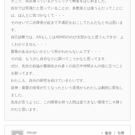
そこで、現在通っているクリニックで検査をはじめました。
自分では常識だと思っていることが、多数派とは違うんだってことに
は、ほんとに気づかなくて・・・
そのせいで二次障害が起きて不適応をおこしてたんだなと今は思いま
す。
自己診断では、ASもしくはADHDののび太型かなと思うんですが、よ
くわかりません・・・
愛着があるかないかという所がわからないんです・・・
その辺、もう少し自分なりに調べてこうかなと思ってます。
ぜひ、先生の自論が書籍化され多くの自己中仲間さんの役に立つこと
を願ってます。
わたしも、自分の研究を続けていきたいです。
追伸：最愛の祖母が亡くなったという逆境からわたしは劇的に変化し
ました。
先生が言うように、この障害を持つ人間は楽できない環境でこそ輝く
のだと思います。
mican
返信
引用