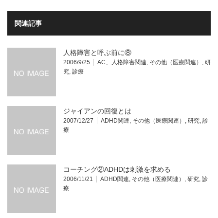
関連記事
人格障害と呼ぶ前に⑧
2006/9/25
AC、人格障害関連
,
その他（医療関連）
,
研
究
,
診療
ジャイアンの回復とは
2007/12/27
ADHD関連
,
その他（医療関連）
,
研究
,
診
療
コーチング②ADHDは刺激を求める
2006/11/21
ADHD関連
,
その他（医療関連）
,
研究
,
診
療