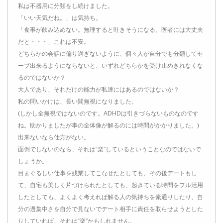
私は不器用に分類をし続けました。
「いい天気だね。」は気持ち。
「食事が飲み込めない。無理すると吐きそうになる。医者には大丈夫
だと・・・」これは不安。
どちらかの会話に偏り過ぎないように、個々人が自分でも分類してセ
ーブ出来るようにならないと、いずれどちらかを受け止めきれなくな
るのではないか？
大人であり、それだけの能力が私達にはあるのではないか？
私の問いかけは、長い間無視になりました。
(しかし全無視ではないのです。ADHDは引きづらないものなのです
ね。助かりましたが事の全体像が解るのには時間がかかりました。)
出来ないなら仕方がない。
面倒でしないのなら、それは“楽”しているということなのではないで
しょうか。
目まぐるしい仕事を残業してこなせたとしても、その後デートもし
て、自宅も美しく片づけられたとしても、起きている時間をフル活用
したとしても、よくよく考えれば解る人の気持ちを素通りしたり、自
分の過集中さを自分で見ないでデート相手に責任を取らせようとした
りしていれば、それは“楽”かもしれません。