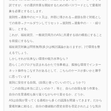
訳ですが、その選択作業を開始するためのIDパスワードとして愛着対
象を必要とするとします。
規則性→過集中のヒート又は、外部に壊される→虚脱を防ぐ対処とし
ての依存→クールダウンしてリセット→規則性→過集中の・・・繰り
返し、とする。
これが、福祉就労、一般就労両方のASに共通する頭の構造にすること
を前提にするなら。
福祉就労対象は問答無用(多少は検討議論がありますが。)で環境を整
えるでしょう。
しかしそれが出来ない環境や能力水準なら？
恐らくこのブログを読まれるかたで当事者は、孤独な環境でインター
ネット操作をこなす力があるとして、こちらのケースが多いかと勝手
に思っています。
規則に安住する自我。(自我と使っていいのでしょうか？)
「この自我は本当に正しいのか？」等と、自らの自我を疑う作業を、
自分の生育過程も振り返りながらやり直せるか、どうか。
ASは自我が育ってくる過程から多くの認識を間違ってきます。だから
愛着対象に頼ると、自分の価値観の歴史全部を否定されたような気分