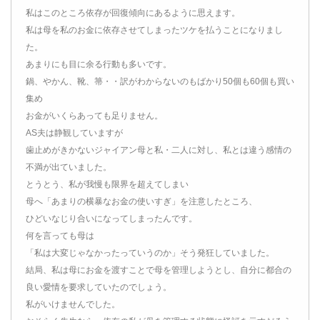
私はこのところ依存が回復傾向にあるように思えます。
私は母を私のお金に依存させてしまったツケを払うことになりまし
た。
あまりにも目に余る行動も多いです。
鍋、やかん、靴、箒・・訳がわからないのもばかり50個も60個も買い
集め
お金がいくらあっても足りません。
AS夫は静観していますが
歯止めがきかないジャイアン母と私・二人に対し、私とは違う感情の
不満が出ていました。
とうとう、私が我慢も限界を超えてしまい
母へ「あまりの横暴なお金の使いすぎ」を注意したところ、
ひどいなじり合いになってしまったんです。
何を言っても母は
「私は大変じゃなかったっていうのか」そう発狂していました。
結局、私は母にお金を渡すことで母を管理しようとし、自分に都合の
良い愛情を要求していたのでしょう。
私がいけませんでした。